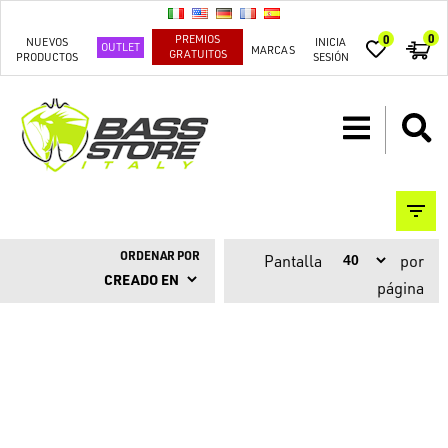
0
PREMIOS
0
NUEVOS
INICIA
OUTLET
MARCAS
GRATUITOS
PRODUCTOS
SESIÓN
ORDENAR POR
Pantalla
por
página