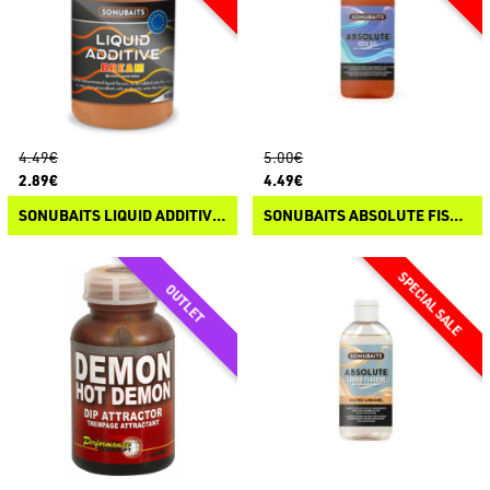
4.49€
5.00€
2.89€
4.49€
SONUBAITS LIQUID ADDITIVES
SONUBAITS ABSOLUTE FISH OIL