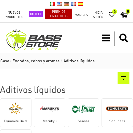
0
PREMIOS
0
NUEVOS
INICIA
OUTLET
MARCAS
GRATUITOS
PRODUCTOS
SESIÓN
Casa
/
Engodos, cebos y aromas
/
Aditivos líquidos
Aditivos líquidos
Dynamite Baits
Marukyu
Sensas
Sonubaits