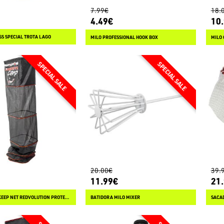
7.99€
18.
4.49€
10
SS SPECIAL TROTA LAGO
MILO PROFESSIONAL HOOK BOX
MILO 
20.00€
39.
11.99€
21
MILO REJON KEEP NET REDVOLUTION PROTECTIVE CARP
BATIDORA MILO MIXER
SACAD