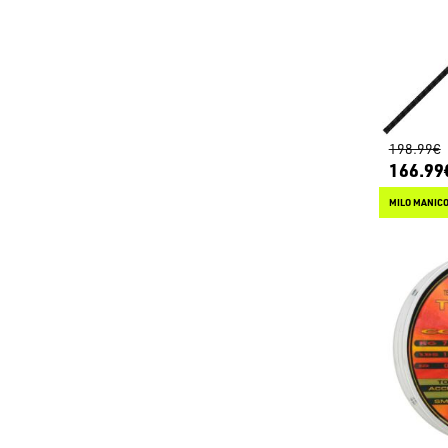
198.99€
166.99
MILO MANICO