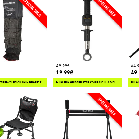
49.99€
64.
19.99€
49
ET REDVOLUTION SKIN PROTECT
MILO FISH GRIPPER STAR CON BÁSCULA DIGITAL 44 LB
MILO