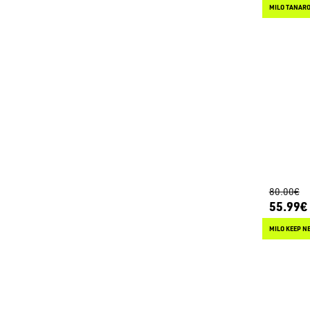
MILO TANARO
80.00€
55.99€
MILO KEEP N