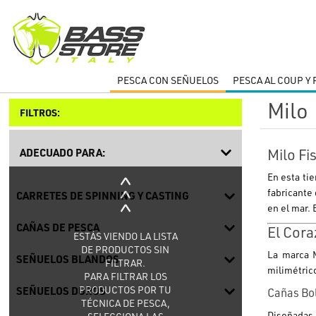
PESCA CON SEÑUELOS
PESCA AL COUP Y
Milo
FILTROS:
Milo Fi
ADECUADO PARA:
En esta ti
fabricante
CARRETES DE SPINNING Y CASTING
en el mar. 
CAÑAS DE PESCA
El Cora
ESTÁS VIENDO LA LISTA
DE PRODUCTOS SIN
La marca
SEÑUELOS BLANDOS
FILTRAR.
milimétric
PARA FILTRAR LOS
PRODUCTOS POR TU
SEÑUELOS DUROS
Cañas Bo
TÉCNICA DE PESCA,
Diseñadas 