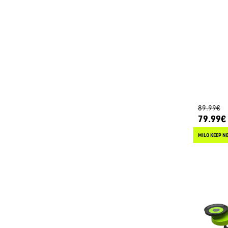
89.99€
79.99€
MILO KEEP N