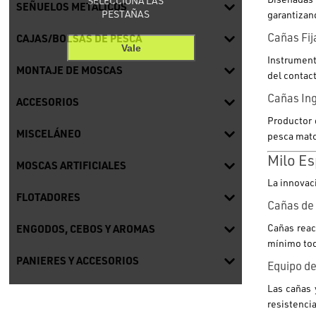
SELECCIONA LAS
SEÑUELOS METÁLICOS
PESTAÑAS
garantizand
Cañas Fij
CAJAS/BOLSAS DE PESCA
Vale
Instrumento
MONTAJE DE MOSCAS
del contact
Cañas Ing
ACCESORIOS
Productor 
MISCELÁNEO
pesca matc
Milo Es
MOSCAS ARTIFICIALES
La innovaci
FLOTADORES
Cañas de 
Cañas reac
ENGODOS, CEBOS Y AROMAS
mínimo toq
PANIERES Y ACCESORIOS
Equipo de
Las cañas 
resistencia