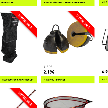
MILO 
 THE ROCKER
FUNDA CAÑAS MILO THE ROCKER BERRY
4.50€
4.
2.19€
MILO
ET REDVOLUTION CARP FRIENDLY
MILO MUD PLUMMET