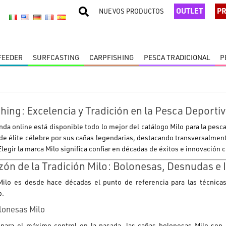
OUTLET
PR
NUEVOS PRODUCTOS
 FEEDER
SURFCASTING
CARPFISHING
PESCA TRADICIONAL
P
shing: Excelencia y Tradición en la Pesca Deportiv
enda online está disponible todo lo mejor del catálogo
Milo
para la pesca
 de élite célebre por sus cañas legendarias, destacando transversalment
Elegir la marca
Milo
significa confiar en décadas de éxitos e innovación 
zón de la Tradición Milo: Bolonesas, Desnudas e 
Milo
es desde hace décadas el punto de referencia para las técnicas 
o.
lonesas Milo
para el máximo control en la pasada, las cañas bolonesas
Milo
son i