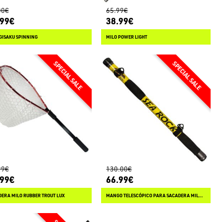
00€
65.99€
.99€
38.99€
GISAKU SPINNING
MILO POWER LIGHT
99€
130.00€
.99€
66.99€
ERA MILO RUBBER TROUT LUX
MANGO TELESCÓPICO PARA SACADERA MILO SEA ROCK