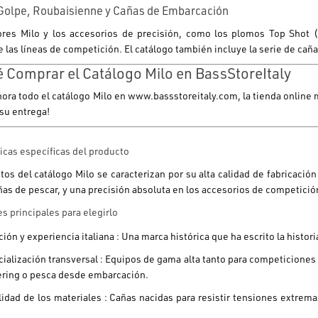
Golpe, Roubaisienne y Cañas de Embarcación
dores
Milo
y los accesorios de precisión, como los plomos
Top Shot
(
 las líneas de competición. El catálogo también incluye la serie de cañ
 Comprar el Catálogo Milo en BassStoreItaly
ora todo el catálogo
Milo
en
www.bassstoreitaly.com
, la tienda online
 su entrega!
icas específicas del producto
tos del catálogo
Milo
se caracterizan por su alta calidad de fabricación
ñas de pescar, y una precisión absoluta en los accesorios de competició
s principales para elegirlo
ción y experiencia italiana :
Una marca histórica que ha escrito la historia
ialización transversal :
Equipos de gama alta tanto para competiciones 
ering o pesca desde embarcación.
lidad de los materiales :
Cañas nacidas para resistir tensiones extremas