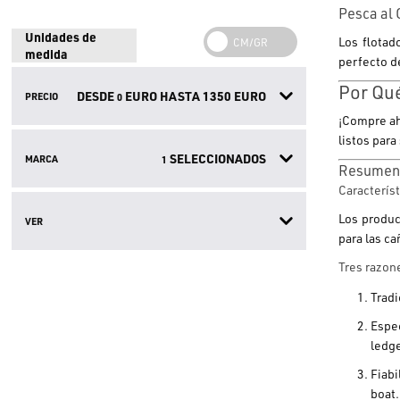
Pesca al 
Unidades de
Los flota
medida
perfecto de
Por Qué
DESDE
EURO HASTA
1350
EURO
PRECIO
0
¡Compre ah
listos para
SELECCIONADOS
MARCA
1
Resumen
Característ
Los produc
VER
para las ca
Tres razone
Tradi
Espec
ledg
Fiabi
boat.