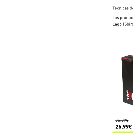
Técnicas d
Los produc
Lago (Sbiro
36.99€
26.99€