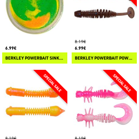
8.19€
6.99€
6.99€
BERKLEY POWERBAIT SINKING GLITTER TROUT DOUGH
BERKLEY POWERBAIT POWER LEECH
8.19€
8.19€