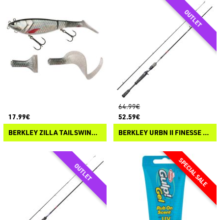
64.99€
17.99€
52.59€
BERKLEY ZILLA TAILSWINGER
BERKLEY URBN II FINESSE CASTING