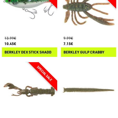
13.99€
9.99€
10.45€
7.15€
BERKLEY DEX STICK SHADD
BERKLEY GULP CRABBY