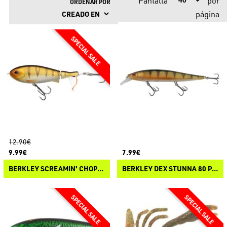
Pantalla
por
ORDENAR POR
página
12.90€
9.99€
7.99€
BERKLEY SCREAMIN' CHOPPO
BERKLEY DEX STUNNA 80 PLUS1