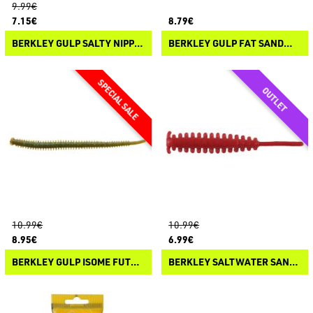
9.99€
7.15€
8.79€
BERKLEY GULP SALTY NIPPER
BERKLEY GULP FAT SANDWORM
10.99€
10.99€
8.95€
6.99€
BERKLEY GULP ISOME FUTOMI
BERKLEY SALTWATER SAND SARDINE