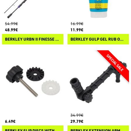
54.99€
16.99€
48.99€
11.99€
BERKLEY URBN II FINESSE SPINNING
BERKLEY GULP GEL RUB ON SCENT UV
34.99€
6.49€
29.79€
BERKLEY SLIP DISCS WITH BOLT
BERKLEY EXTENSION ARM SYSTEM WITH QUICK RELEASE LOCK