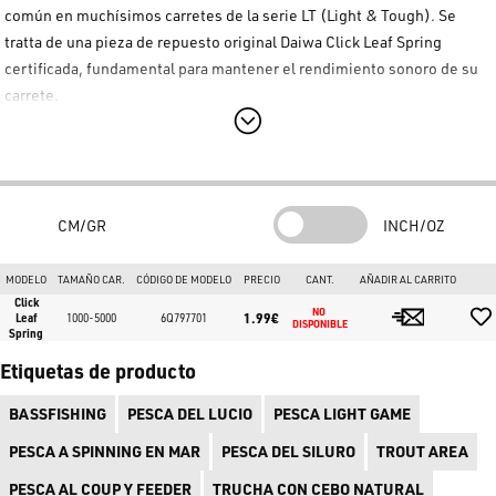
común en muchísimos carretes de la serie LT (Light & Tough). Se
tratta de una pieza de repuesto original
Daiwa Click Leaf Spring
certificada, fundamental para mantener el rendimiento sonoro de su
carrete.
Función y Posicionamiento
El muelle Daiwa
6Q797701
se aloja en el interior de la bobina o en el
soporte del trinquete (Click Holder). El objetivo principal de la
Daiwa
Click Leaf Spring
es generar el clásico sonido metálico ("clic") cuando
CM/GR
INCH/OZ
el freno patina bajo la tracción del pez.
MODELO
TAMAÑO CAR.
CÓDIGO DE MODELO
PRECIO
CANT.
AÑADIR AL CARRITO
Carretes Compatibles
Click
NO 
1.99€
Leaf
1000-5000
6Q797701
Este repuesto original Daiwa
6Q797701
es compatible con las
DISPONIBLE
Spring
siguientes series (tamaños 1000-5000):
Etiquetas de producto
Ninja LT
: incluidos los modelos 19 Ninja LT y variantes como el
BASSFISHING
PESCA DEL LUCIO
PESCA LIGHT GAME
5000-C SP.
PESCA A SPINNING EN MAR
PESCA DEL SILURO
TROUT AREA
Legalis LT
: incluida la serie 20 Legalis LT.
PESCA AL COUP Y FEEDER
TRUCHA CON CEBO NATURAL
Revros LT
: compatible con las series 19 y 23 Revros LT.