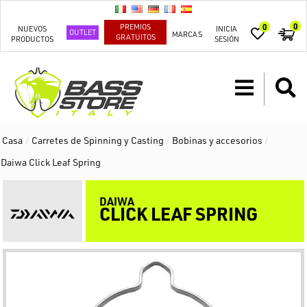
0
PREMIOS
0
NUEVOS
INICIA
OUTLET
MARCAS
GRATUITOS
PRODUCTOS
SESIÓN
Casa
/
Carretes de Spinning y Casting
/
Bobinas y accesorios
/
Daiwa Click Leaf Spring
DAIWA
CLICK LEAF SPRING