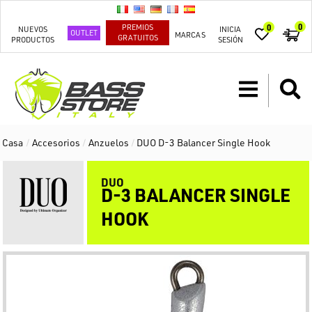
0
PREMIOS
0
NUEVOS
INICIA
OUTLET
MARCAS
GRATUITOS
PRODUCTOS
SESIÓN
Casa
/
Accesorios
/
Anzuelos
/
DUO D-3 Balancer Single Hook
DUO
D-3 BALANCER SINGLE
HOOK