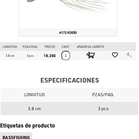
#172 KOEBI
LONGITUD
PZAS/PAQ.
PRECIO
CANT.
AÑADIR AL CARRITO
18.20€
3.8 cm
3 pcs
ESPECIFICACIONES
LONGITUD
PZAS/PAQ.
3.8 cm
3 pcs
Etiquetas de producto
BASSFISHING