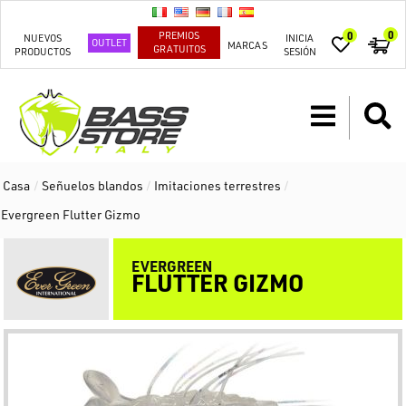
0
PREMIOS
0
NUEVOS
INICIA
OUTLET
MARCAS
GRATUITOS
PRODUCTOS
SESIÓN
Casa
/
Señuelos blandos
/
Imitaciones terrestres
/
Evergreen Flutter Gizmo
EVERGREEN
FLUTTER GIZMO