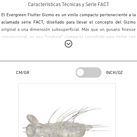
Características Técnicas y Serie FACT
El
Evergreen Flutter Gizmo
es un vinilo compacto perteneciente a la
aclamada
serie FACT
, diseñado para llevar el concepto del Gizmo
original a una dimensión subsuperficial. Más que un gusano
finesse
convencional, es una "criatura" compacta concebida para imitar con
precisión pequeños cangrejos, insectos acuáticos y organismos en
dificultades.
Acción de Natación y Dinámica
CM/GR
INCH/OZ
Acción Versátil de "Criatura":
Su diseño compacto permite
presentaciones extremadamente naturales, diseñadas para
activar el instinto depredador del bass.
Alas de Elastómero:
Los apéndices laterales generan micro-
vibraciones de alta frecuencia durante la recogida y un
movimiento natural en las pausas.
Rendimiento Subsuperficial:
Concebido para una acción fluida y
realista, idóneo para presentaciones
finesse
en condiciones de