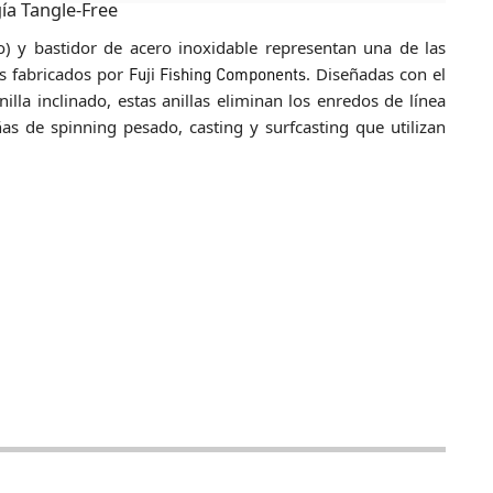
gía Tangle-Free
o) y bastidor de acero inoxidable representan una de las
s fabricados por
Fuji Fishing Components
. Diseñadas con el
anilla inclinado, estas anillas eliminan los enredos de línea
ñas de spinning pesado, casting y surfcasting que utilizan
apacidad superior para disipar el calor, garantizando una
os con grandes depredadores. El bastidor de la
Serie KW
se
camente cualquier bucle de línea que se forme durante el
izando distancias de lanzado superiores.
 diseñado para ofrecer una rigidez estructural inigualable y
ji Serie KW
están específicamente diseñate para el montaje
cta con el blank de la caña y manteniendo una estética