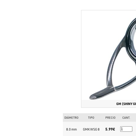
GM (SHINY G
DIÁMETRO
TIPO
PRECIO
CANT.
5.99€
8.0 mm
GMKWSG 8