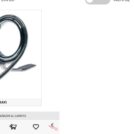
Resumen del Producto
Características específicas del producto:
Piedra de Carburo de
inoxidable; perfil K-Series antienredos patentado por
Fuji
.
Tres motivos principales para elegirlo:
Cero Enredos:
El diseño inclinado evita la formación de 
Gestión del Calor:
La piedra SiC es la mejor del mercado pa
Durabilidad Extrema:
La combinación de SiC y acero in
ambientes salinos.
Tipo de técnicas de pesca para las que está destinado:
Spinnin
Fishing y cañas de casting para grandes depredadores.
Compre anillas
Fuji
y accesorios
Fuji
originales para el montaj
RAY)
inmediata en
www.bassstoreitaly.com
, el mayor marketplace de
interno, rapidísimo!
AÑADIR AL CARRITO