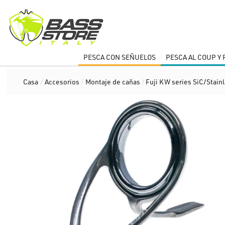
PESCA CON SEÑUELOS
PESCA AL COUP Y
Casa
/
Accesorios
/
Montaje de cañas
/
Fuji KW series SiC/Stain