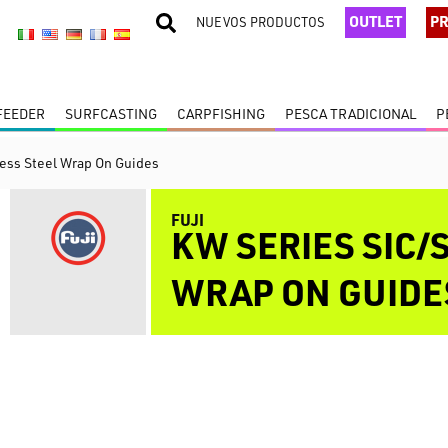
OUTLET
PR
NUEVOS PRODUCTOS
 FEEDER
SURFCASTING
CARPFISHING
PESCA TRADICIONAL
P
less Steel Wrap On Guides
FUJI
KW SERIES SIC/
WRAP ON GUIDE