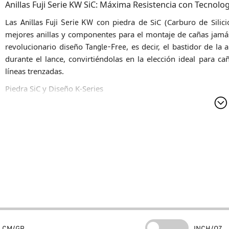
Anillas Fuji Serie KW SiC: Máxima Resistencia con Tecnolo
Las
Anillas Fuji Serie KW
con piedra de SiC (Carburo de Silici
mejores anillas y componentes para el montaje de cañas jamá
revolucionario diseño
Tangle-Free
, es decir, el bastidor de la 
durante el lance, convirtiéndolas en la elección ideal para ca
líneas trenzadas.
Piedra SiC y Diseño K-Series
La piedra
Fuji SiC
es célebre por su dureza de diamante y su c
protección total del hilo incluso durante combates prolongad
caracteriza por una pata doble inclinada que desvía automáti
lanzamiento, evitando roturas accidentales de la línea y garant
Robustez en Acero Inoxidable
El bastidor está fabricado en acero inoxidable de alta calidad,
una resistencia duradera a la corrosión marina. Las
Anillas Fu
por ligadura ("wrap-on"), asegurando una integridad perfe
profesional y técnica.
CM/GR
INCH/OZ