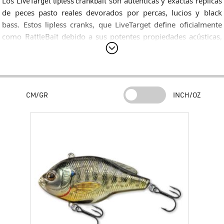
Los
LiveTarget lipless crankbait
son auténticas y exactas réplicas
de peces pasto reales devorados por percas, lucios y black
bass. Estos lipless cranks, que LiveTarget define oficialmente
como
RattleBait
debido a sus potentes propiedades acústicas,
son impecables en color y acabados, pareciendo totalmente
vivos: imitan a la perfección al bluegill, al pez sol y a otras
presas altamente codiciadas por los peces depredadores.
Equipados con un sonoro rattle interno, los señuelos
LiveTarget
CM/GR
INCH/OZ
lipless crankbait
son excepcionales cuando si usan en aguas
abiertas o cerca de coberturas de algas suspendidas. Armados
con anzuelos triples ultra afilados de alta resistencia, cada
LiveTarget lipless crankbait
garantiza clavadas firmes y una
eficacia de captura inigualable.
Puntos Clave
Denominación Oficial LiveTarget:
Clasificado de forma nativa
por el fabricante como un
RattleBait
, destacando el papel
crucial de las frecuencias sonoras para generar picadas de
reacción.