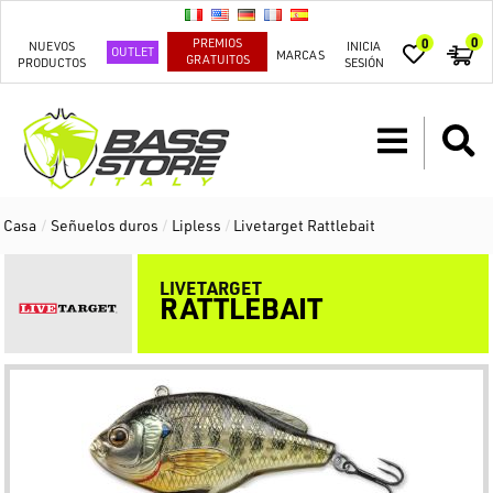
0
PREMIOS
0
NUEVOS
INICIA
OUTLET
MARCAS
GRATUITOS
PRODUCTOS
SESIÓN
Casa
/
Señuelos duros
/
Lipless
/
Livetarget Rattlebait
LIVETARGET
RATTLEBAIT