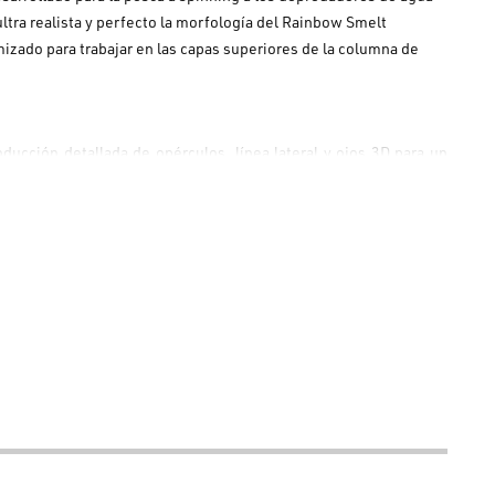
ltra realista y perfecto la morfología del Rainbow Smelt
izado para trabajar en las capas superiores de la columna de
oducción detallada de opérculos, línea lateral y ojos 3D para un
ñadas para el mantenimiento de una profundidad de nado reducida,
rficiales.
grado para estabilizar el señuelo en fase de lanzamiento,
a afilados químicamente.
estacionan o cazan en las primeras capas de agua (máx 2 m). La
peración regular, pequeños "tirones" y pausas estáticas, momento
uota de nado establecida, justo delante de los ojos del pez