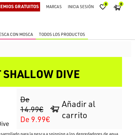
0
0
EMIOS GRATUITOS
MARCAS
INICIA SESIÓN
ESCA CON MOSCA
TODOS LOS PRODUCTOS
 SHALLOW DIVE
De
Añadir al
14.99€
carrito
De 9.99€
ive
rrollado para la pesca a spinning a los depredadores de agua