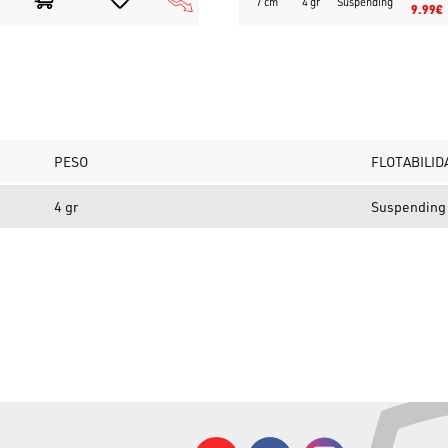
7 cm
4 gr
Suspending
9.99€
PESO
FLOTABILID
4 gr
Suspending