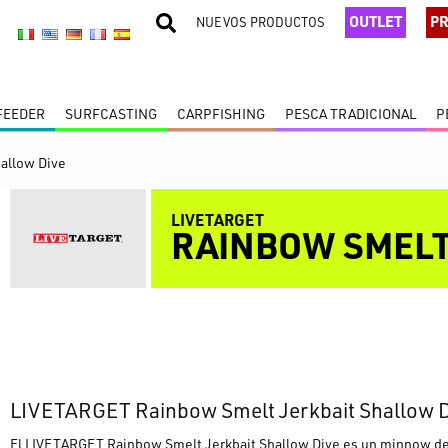
OUTLET
PR
NUEVOS PRODUCTOS
 FEEDER
SURFCASTING
CARPFISHING
PESCA TRADICIONAL
P
allow Dive
LIVETARGET
RAINBOW SMELT
LIVETARGET Rainbow Smelt Jerkbait Shallow D
El LIVETARGET Rainbow Smelt Jerkbait Shallow Dive es un minnow desa