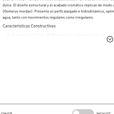
dulce. El diseño estructural y el acabado cromático replican de modo u
(Osmerus mordax). Presenta un perfil alargado e hidrodinámico, optim
agua, tanto con movimientos regulares como irregulares.
Características Constructivas
Geometría y Textura
: Perfil anatómico tridimensional con repr
elevado realismo visual.
Paleta Shallow
: Configuración e inclinación de la paleta dise
ideal para fondos poco profundos o estructuras sumergidas supe
Equilibrio Interno
: Sistema de transferencia de pesos inte
incrementando el alcance y la precisión de la trayectoria.
Componentes
: Equipado de serie con triples de alta resistenci
Notas de Uso
El señuelo está indicado para contextos en los que los depredadores 
eficacia de la presentación es óptima con una alternancia entre recu
en el cual el equilibrio neutro suspending mantiene el señuelo en la c
CM/GR
INCH/OZ