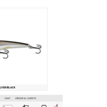
encia de pesos para lances precisos, equilibrio suspending para
l sitio online más grande para la pesca deportiva en Europa.
escadores europeos!
ILVER/BLACK
CANT.
AÑADIR AL CARRITO