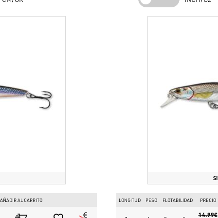
depredador.
Puntos Fuertes
: Realismo morfológico 3D, sistema de transfer
paradas eficaces.
Encuentra todos los señuelos Livetarget en
www.bassstoreitaly.com
e
Envíos rápidos desde almacén interno: el sitio más clicado por los p
S
AÑADIR AL CARRITO
LONGITUD
PESO
FLOTABILIDAD
PRECIO
14.99€