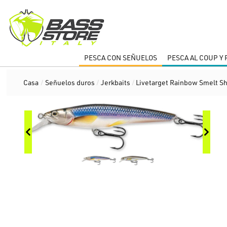
PESCA CON SEÑUELOS
PESCA AL COUP Y
Casa
/
Señuelos duros
/
Jerkbaits
/
Livetarget Rainbow Smelt Sh