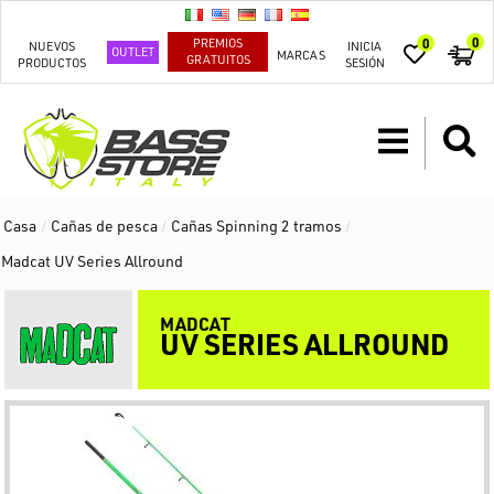
0
PREMIOS
0
NUEVOS
INICIA
OUTLET
MARCAS
GRATUITOS
PRODUCTOS
SESIÓN
Casa
/
Cañas de pesca
/
Cañas Spinning 2 tramos
/
Madcat UV Series Allround
MADCAT
UV SERIES ALLROUND