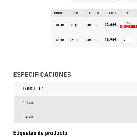
LONGITUD
PESO
FLOTABILIDAD
PRECIO
CANT.
NO 
12.40€
10 cm
90 gr
Sinking
DISPONIBL
13.90€
12 cm
150 gr
Sinking
ESPECIFICACIONES
LONGITUD
10 cm
12 cm
Etiquetas de producto