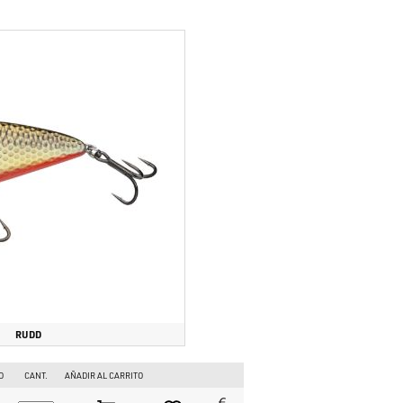
nto, lo que lo hace eficaz incluso en zonas de acción limitadas.
it o utilizarse verticalmente como un jig. 3.
Fiabilidad extrema:
incluso con siluros de récord.
o. Es especialmente eficaz en ríos con corrientes fuertes, cerca
resentación agresiva y sonora.
luros en las profundidades o en el corazón de las corrientes más
taly.com
, el mayor marketplace para la pesca con señuelos en
rectamente desde nuestro almacén interno: tendrás productos
RUDD
O
CANT.
AÑADIR AL CARRITO