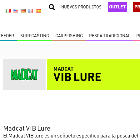
OUTLET
PR
NUEVOS PRODUCTOS
 FEEDER
SURFCASTING
CARPFISHING
PESCA TRADICIONAL
P
MADCAT
VIB LURE
Madcat VIB Lure
El Madcat VIB lure es un señuelo específico para la pesca del 