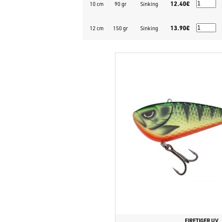
12.40€
10 cm
90 gr
Sinking
13.90€
12 cm
150 gr
Sinking
FIRETIGER UV