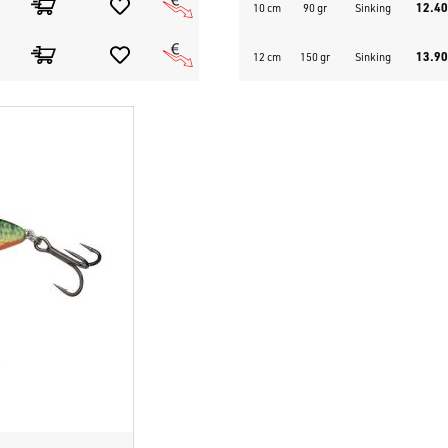
12.40
10 cm
90 gr
Sinking
13.90
12 cm
150 gr
Sinking