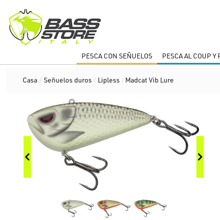
PESCA CON SEÑUELOS
PESCA AL COUP Y
Casa
/
Señuelos duros
/
Lipless
/
Madcat Vib Lure