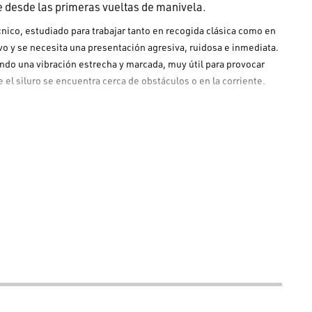
e desde las primeras vueltas de manivela.
ico, estudiado para trabajar tanto en recogida clásica como en
ivo y se necesita una presentación agresiva, ruidosa e inmediata.
ndo una vibración estrecha y marcada, muy útil para provocar
el siluro se encuentra cerca de obstáculos o en la corriente.
.
ar.
n el trabajo vertical.
tencia.
l siluro.
do por una estructura interna reforzada de alambre pasante y
producir vibraciones de alta frecuencia tanto en recogida