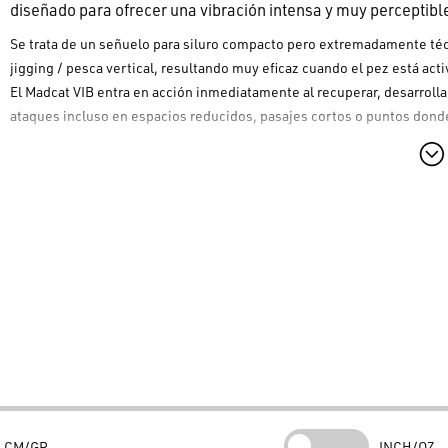
diseñado para ofrecer una vibración intensa y muy perceptibl
Se trata de un señuelo para siluro compacto pero extremadamente técn
jigging / pesca vertical, resultando muy eficaz cuando el pez está act
El
Madcat VIB
entra en acción inmediatamente al recuperar, desarrolla
ataques incluso en espacios reducidos, pasajes cortos o puntos donde 
Características principales
Señuelo de vibración (vibration bait)
ideal para casting y jigging
Acción estrecha y agresiva
, entra en vibración nada más recuper
Comportamiento nervioso en la caída
, muy útil en las pausas y e
Estructura through-wire
(alambre pasante) para la máxima resis
Poteras Madcat 6X
ultra resistentes, específicas para la pesca de
Resumen del Producto
Cuáles son las características específicas del producto?
El
Madcat VIB Lure
es un lipless crankbait (vibration bait) caracteriza
armado con poteras
Madcat 6X
. Su forma compacta está diseñada para 
CM/GR
INCH/OZ