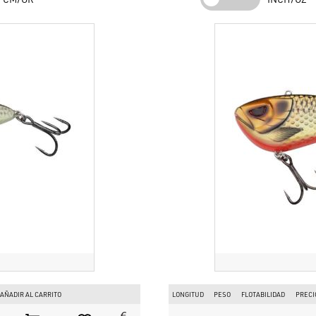
horizontal como en caída vertical.
Cuáles son los tres motivos principales para elegirlo?
Reactividad inmediata:
La vibración se activa al mínimo movimie
2.
Versatilidad total:
Puede lanzarse y recogerse como un crankba
La construcción reforzada y las poteras 6X aseguran la sujeción 
Para qué técnicas de pesca está indicado?
Indicado para el spinning pesado y el vertical jigging dirigido al silur
de obstáculos o para estimular depredadores apáticos mediante una p
¡Compra tu
Madcat VIB Lure
y prepárate para fantásticos ataques de si
impetuosas! Encuentra todo el catálogo de
Madcat
en
www.bassstorei
Europa. ¡Recuerda que el envío de los productos
Madcat
se realiza di
originales y sin esperas!
AÑADIR AL CARRITO
LONGITUD
PESO
FLOTABILIDAD
PRECI