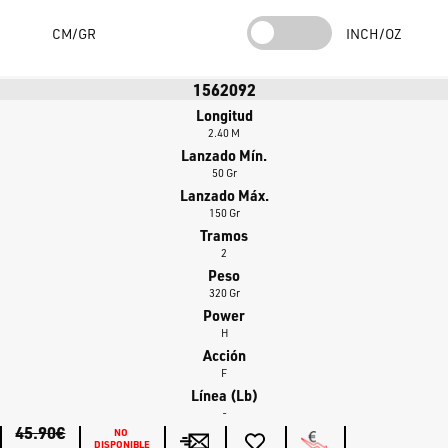
Características de Durabilidad y Fiabilidad
CM/GR
INCH/OZ
La serie Tanager SW Dorade está construida para resistir el ambiente
marino a pesar de ofrecerse a un precio muy conveniente:
1562092
Cañas a prueba de salitre
Longitud
2.40 M
Blanks de grafito sensibles y reactivos
Lanzado Mín.
50 Gr
Punta de fibra de vidrio marcada en rojo para una detección perfecta
Lanzado Máx.
de la picada
150 Gr
Tramos
Anillas a prueba de salitre
2
Mangos de EVA de alta densidad para un agarre seguro.
Peso
320 Gr
Power
H
Acción
F
Línea (lb)
-
45.90€
NO 
DISPONIBLE