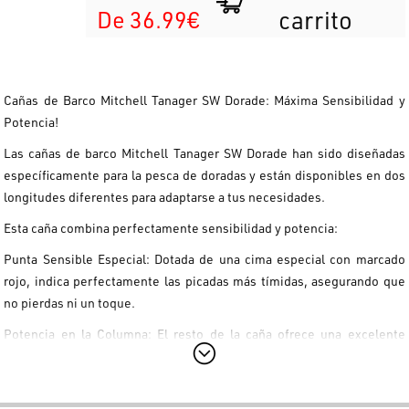
De 36.99€
carrito
Cañas de Barco Mitchell Tanager SW Dorade: Máxima Sensibilidad y
Potencia!
Las cañas de barco Mitchell Tanager SW Dorade han sido diseñadas
específicamente para la pesca de doradas y están disponibles en dos
longitudes diferentes para adaptarse a tus necesidades.
Esta caña combina perfectamente sensibilidad y potencia:
Punta Sensible Especial: Dotada de una cima especial con marcado
rojo, indica perfectamente las picadas más tímidas, asegurando que
no pierdas ni un toque.
Potencia en la Columna: El resto de la caña ofrece una excelente
columna (schiena) y una gran resistencia, esencial para clavar
correctamente el anzuelo y combatir incluso a los peces más grandes
de la mejor manera posible.