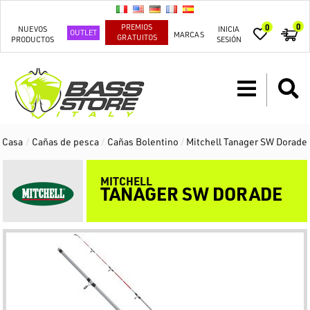
0
PREMIOS
0
NUEVOS
INICIA
OUTLET
MARCAS
GRATUITOS
PRODUCTOS
SESIÓN
Casa
/
Cañas de pesca
/
Cañas Bolentino
/
Mitchell Tanager SW Dorade
MITCHELL
TANAGER SW DORADE