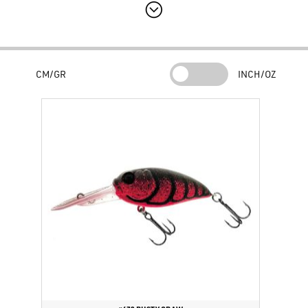
la distribución de pesos interna, conocido como sistema
B.E.S.
(Balanced Evolved System)
. Estas características le confieren al
Molix
SCULPO DR Silent
un movimiento de natación exclusivo y
prestaciones anti-enganche excepcionales, ideales para sondear
CM/GR
INCH/OZ
obstáculos sumergidos. La versión "Silent" no tiene sonajeros
internos (rattle), por lo que es apta para presentaciones poco
invasivas con pocas vibraciones. La versión
DR (Deep Runner)
garantiza una acción de nado eficaz en un rango de profundidad entre
1,30 y 2,80 metros.
Resumen del Producto
Características:
Perfil rebajado, sistema de equilibrio B.E.S.,
acción
silent
(sin rattle).
Tres motivos para elegir el Molix SCULPO DR Silent:
Movimiento exclusivo:
El
wobbling
único atrae a los
depredadores incluso en condiciones difíciles.
Anti-enganche:
Diseñado para superar con brillantez los