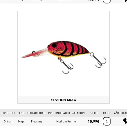
#672 FIERY CRAW
LONGITUD
PESO
FLOTABILIDAD
PROFUNDIDAD DE NATACIÓN
PRECIO
CANT.
AÑADIR AL 
10.99€
5.5 cm
14 gr
Floating
Medium Runner