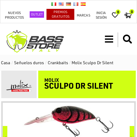
0
PREMIOS
0
NUEVOS
INICIA
OUTLET
MARCAS
GRATUITOS
PRODUCTOS
SESIÓN
Casa
/
Señuelos duros
/
Crankbaits
/
Molix Sculpo Dr Silent
MOLIX
SCULPO DR SILENT