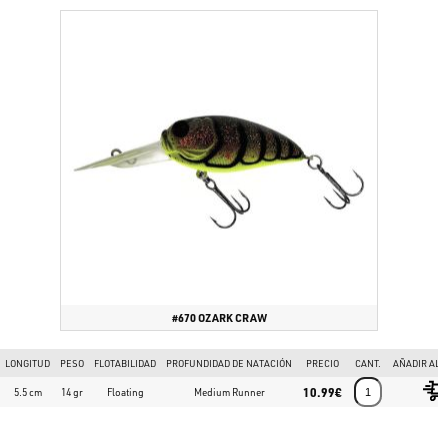
#670 OZARK CRAW
LONGITUD
PESO
FLOTABILIDAD
PROFUNDIDAD DE NATACIÓN
PRECIO
CANT.
AÑADIR AL 
10.99€
5.5 cm
14 gr
Floating
Medium Runner