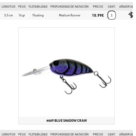
LONGITUD
PESO
FLOTABILIDAD
PROFUNDIDAD DE NATACIÓN
PRECIO
CANT.
AÑADIR AL 
10.99€
5.5 cm
14 gr
Floating
Medium Runner
#669 BLUE SHADOW CRAW
LONGITUD
PESO
FLOTABILIDAD
PROFUNDIDAD DE NATACIÓN
PRECIO
CANT.
AÑADIR AL 