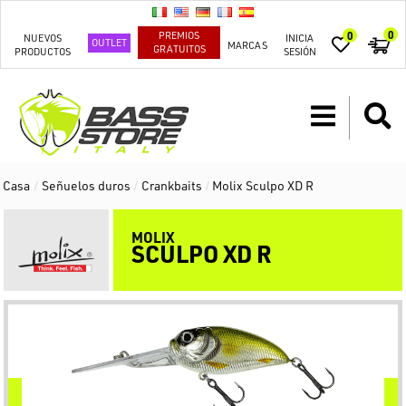
0
PREMIOS
0
NUEVOS
INICIA
OUTLET
MARCAS
GRATUITOS
PRODUCTOS
SESIÓN
Casa
/
Señuelos duros
/
Crankbaits
/
Molix Sculpo XD R
MOLIX
SCULPO XD R