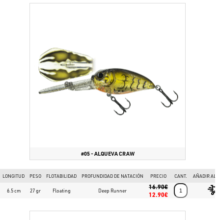
#05 - ALQUEVA CRAW
LONGITUD
PESO
FLOTABILIDAD
PROFUNDIDAD DE NATACIÓN
PRECIO
CANT.
AÑADIR AL 
16.90€
6.5 cm
27 gr
Floating
Deep Runner
12.90€