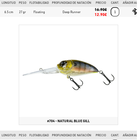
LONGITUD
PESO
FLOTABILIDAD
PROFUNDIDAD DE NATACIÓN
PRECIO
CANT.
AÑADIR AL 
16.90€
6.5 cm
27 gr
Floating
Deep Runner
12.90€
#704 - NATURAL BLUE GILL
LONGITUD
PESO
FLOTABILIDAD
PROFUNDIDAD DE NATACIÓN
PRECIO
CANT.
AÑADIR AL 