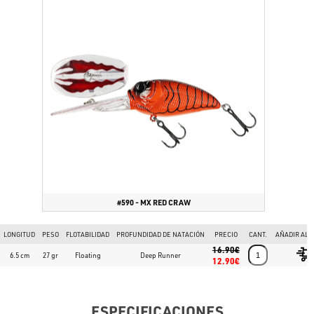
#590 - MX RED CRAW
LONGITUD
PESO
FLOTABILIDAD
PROFUNDIDAD DE NATACIÓN
PRECIO
CANT.
AÑADIR AL 
16.90€
6.5 cm
27 gr
Floating
Deep Runner
12.90€
ESPECIFICACIONES