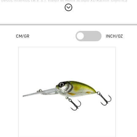
pesos internos (B.E.S.). Elegir el
Molix Sculpo XD Rattlin’
significa
confiar en un señuelo técnico capaz de alcanzar capas de agua
profundas con extrema naturalza.
Características Principales del Molix Sculpo XD Rattlin’
Rendimiento Anti-Enganches y Nado Atractivo
CM/GR
INCH/OZ
Molix
ha dotado al
Molix Sculpo XD Rattlin’
de un nado atractivo y un
excelente rendimiento anti-enganches, haciéndolo ideal para trabajar
entre rocas y estructuras sumergidas. El
Molix Sculpo XD Rattlin’
es el
señuelo perfecto para capturar black bass, grandes percas y
luciopercas. Gracias a su configuración flotante, el
Molix Sculpo XD
Rattlin’
permite evitar obstáculos ascendiendo hacia la superficie
durante las pausas de la recuperación.
Construcción Ecológica y Sistema Rattlin’
El
Molix Sculpo XD Rattlin’
es un crankbait sin plomo:
Molix
ha
fabricado los pesos internos en bismuto, respetando el medio
ambiente. La versión Rattlin’ del
Molix Sculpo XD Rattlin’
está
equipada con un sonajero interno che emite vibraciones sonoras de