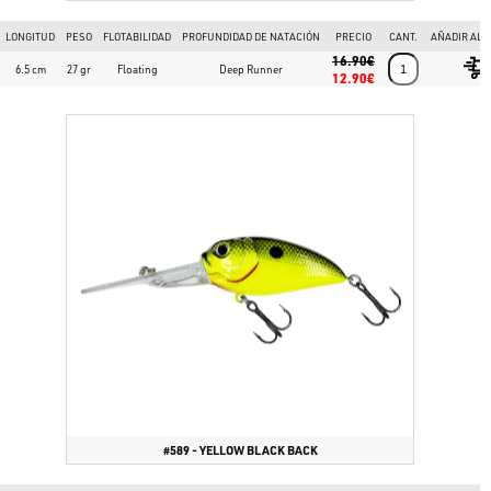
más grande de Europa con más de 50.000 artículos disponibles!
LONGITUD
PESO
FLOTABILIDAD
PROFUNDIDAD DE NATACIÓN
PRECIO
CANT.
AÑADIR AL 
16.90€
6.5 cm
27 gr
Floating
Deep Runner
12.90€
#589 - YELLOW BLACK BACK