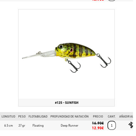
#125 - SUNFISH
LONGITUD
PESO
FLOTABILIDAD
PROFUNDIDAD DE NATACIÓN
PRECIO
CANT.
AÑADIR AL 
16.90€
6.5 cm
27 gr
Floating
Deep Runner
12.90€