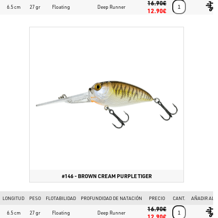
16.90€
6.5 cm
27 gr
Floating
Deep Runner
12.90€
#146 - BROWN CREAM PURPLE TIGER
LONGITUD
PESO
FLOTABILIDAD
PROFUNDIDAD DE NATACIÓN
PRECIO
CANT.
AÑADIR AL 
16.90€
6.5 cm
27 gr
Floating
Deep Runner
12.90€