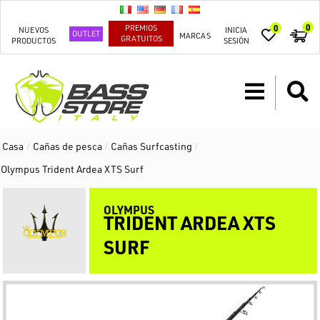
0
PREMIOS
0
NUEVOS
INICIA
OUTLET
MARCAS
GRATUITOS
PRODUCTOS
SESIÓN
Casa
/
Cañas de pesca
/
Cañas Surfcasting
/
Olympus Trident Ardea XTS Surf
OLYMPUS
TRIDENT ARDEA XTS
SURF