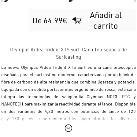
Añadir al
De 64.99€
carrito
Olympus Ardea Trident XTS Surf: Caña Telescópica de
Surfcasting
La nueva
Olympus Ardea Trident XTS Surf
es una caña telescópica
diseñada para el surfcasting moderno, caracterizada por un blank de
fibra de carbono de alta resistencia que combina ligereza y potencia.
Equipada con un sólido portacarretes ergonómico de rosca, esta caña
integra las tecnologías de vanguardia
Olympus NCF3, PTC y
NANOTECH
para maximizar la reactividad durante el lance. Disponible
en dos variantes de
4,20 metros
con potencias de lance de
120
g
y
150 g
, es la herramienta ideal para afrontar las diversas
situaciones de pesca en el Mediterráneo. El montaje incluye anillas
de doble pata en
SiC
, perfectas para el uso de monofilamentos o