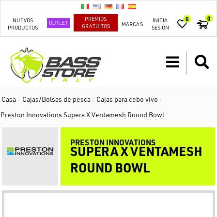
0
PREMIOS
0
NUEVOS
INICIA
OUTLET
MARCAS
GRATUITOS
PRODUCTOS
SESIÓN
Casa
/
Cajas/Bolsas de pesca
/
Cajas para cebo vivo
/
Preston Innovations Supera X Ventamesh Round Bowl
PRESTON INNOVATIONS
SUPERA X VENTAMESH
ROUND BOWL