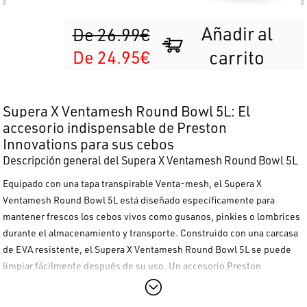
Añadir al
De 26.99€
De 24.95€
carrito
Supera X Ventamesh Round Bowl 5L: El
accesorio indispensable de Preston
Innovations para sus cebos
Descripción general del Supera X Ventamesh Round Bowl 5L
Equipado con una tapa transpirable Venta-mesh, el
Supera X
Ventamesh Round Bowl 5L
está diseñado específicamente para
mantener frescos los cebos vivos como gusanos, pinkies o lombrices
durante el almacenamiento y transporte. Construido con una carcasa
de EVA resistente, el
Supera X Ventamesh Round Bowl 5L
se puede
limpiar fácilmente después de su uso. Un accesorio
Preston
Innovations
fundamental para quienes aman la pesca feeder y el
match fishing.