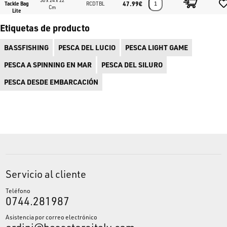
30 x 24 x 22
47.99€
Tackle Bag
RCDTBL
Cm
Lite
Organización:
Elástico superior para herramientas, bolsillo
frontal con anillas en D y bolsillos de malla laterales.
Etiquetas de producto
Compre cualquier bolsa de pesca, mochila o riñonera para cada
BASSFISHING
PESCA DEL LUCIO
PESCA LIGHT GAME
técnica de pesca deportiva en
www.bassstoreitaly.com
, la tienda de
PESCA A SPINNING EN MAR
PESCA DEL SILURO
pesca online más grande de Europa.
PESCA DESDE EMBARCACIÓN
Servicio al cliente
Teléfono
0744.281987
Asistencia por correo electrónico