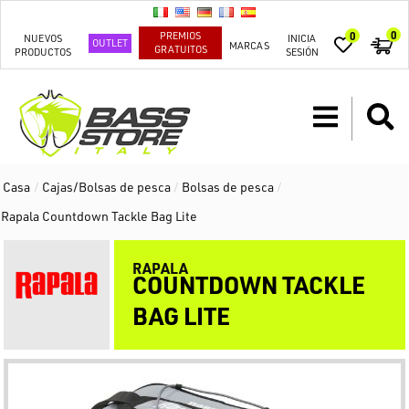
0
PREMIOS
0
NUEVOS
INICIA
OUTLET
MARCAS
GRATUITOS
PRODUCTOS
SESIÓN
Casa
/
Cajas/Bolsas de pesca
/
Bolsas de pesca
/
Rapala Countdown Tackle Bag Lite
RAPALA
COUNTDOWN TACKLE
BAG LITE