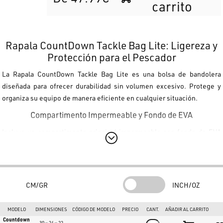
carrito
Rapala CountDown Tackle Bag Lite: Ligereza y
Protección para el Pescador
La
Rapala CountDown Tackle Bag Lite
es una bolsa de bandolera
diseñada para ofrecer durabilidad sin volumen excesivo. Protege y
organiza su equipo de manera eficiente en cualquier situación.
Compartimento Impermeable y Fondo de EVA
Incluye un compartimento principal impermeable con
fondo de EVA
moldeado
. Tiene capacidad para
cuatro cajas de tamaño 3600
(se
incluyen dos), asegurando un almacenamiento ordenado de señuelos
y accesorios.
Características Principales
CM/GR
INCH/OZ
Medidas:
35 x 25 x 22 cm
MODELO
DIMENSIONES
CÓDIGO DE MODELO
PRECIO
CANT.
AÑADIR AL CARRITO
Resistencia:
Tejido impermeable y cremalleras inoxidables.
Countdown