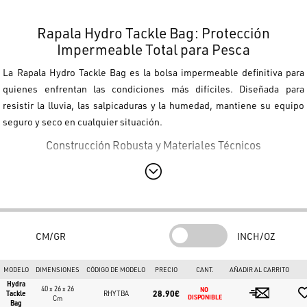
Rapala Hydro Tackle Bag: Protección
Impermeable Total para Pesca
La
Rapala Hydro Tackle Bag
es la bolsa impermeable definitiva para
quienes enfrentan las condiciones más difíciles. Diseñada para
resistir la lluvia, las salpicaduras y la humedad, mantiene su equipo
seguro y seco en cualquier situación.
Construcción Robusta y Materiales Técnicos
Con un cuerpo impermeable de
1 mm de espesor
y un fondo
reforzado, esta bolsa protege su equipo de los elementos. Es
sorprendentemente ligera y compacta, ideal para largas jornadas de
pesca.
CM/GR
INCH/OZ
Capacidad y Organización
Almacenamiento:
Capacidad para hasta
cinco cajas Rapala 356
MODELO
DIMENSIONES
CÓDIGO DE MODELO
PRECIO
CANT.
AÑADIR AL CARRITO
Tackle Tray (tamaño 3700)
.
Hydra
40 x 26 x 26
NO 
28.90€
Tackle
RHYTBA
Cm
DISPONIBLE
Bag
Componentes:
Cremallera inoxidable para mayor durabilidad en