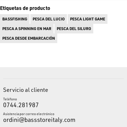
ambientes salinos.
Etiquetas de producto
Compre cualquier bolsa de pesca, mochila o riñonera para cada
BASSFISHING
PESCA DEL LUCIO
PESCA LIGHT GAME
técnica de pesca deportiva en
www.bassstoreitaly.com
, la tienda de
PESCA A SPINNING EN MAR
PESCA DEL SILURO
pesca online más grande de Europa.
PESCA DESDE EMBARCACIÓN
Servicio al cliente
Teléfono
0744.281987
Asistencia por correo electrónico
ordini@bassstoreitaly.com