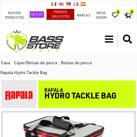
0
PREMIOS
0
NUEVOS
INICIA
OUTLET
MARCAS
GRATUITOS
PRODUCTOS
SESIÓN
Casa
/
Cajas/Bolsas de pesca
/
Bolsas de pesca
/
Rapala Hydro Tackle Bag
RAPALA
HYDRO TACKLE BAG