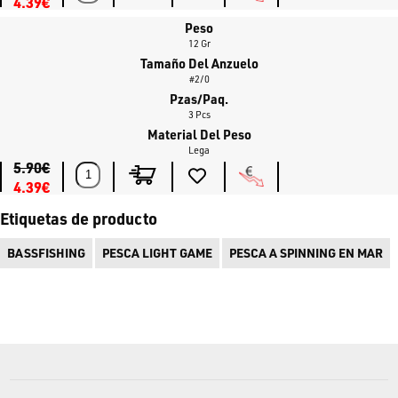
4.39€
Peso
12 Gr
Tamaño Del Anzuelo
#2/0
Pzas/Paq.
3 Pcs
Material Del Peso
Lega
5.90€
4.39€
Etiquetas de producto
BASSFISHING
PESCA LIGHT GAME
PESCA A SPINNING EN MAR