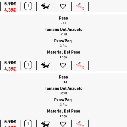
Su excepcional
estabilidad
es crucial durante las fases de pausa en el
5.90€
fondo, posicionando el señuelo en una postura vertical
4.39€
completamente irresistible a los ojos de un pez depredador.
Peso
7 Gr
Ideal para:
Tamaño Del Anzuelo
#1/0
Agua Dulce:
Black bass, lucio, lucioperca (sandperch).
Pzas/Paq.
Agua Salada:
Pesca en mar de cualquier depredador, a
3 Pcs
Material Del Peso
partir de la lubina.
Lega
5.90€
Compre estas cabezas plomadas para Midstrolling ahora en
4.39€
www.bassstoreitaly.com
, la tienda online con el catálogo más grande
de Europa para la pesca de depredadores.
Peso
10 Gr
Tamaño Del Anzuelo
#2/0
Pzas/Paq.
3 Pcs
Material Del Peso
Lega
5.90€