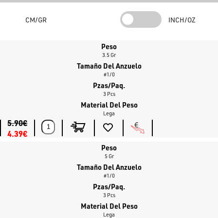
Estabilidad Vertical:
Postura perfectamente
vertical
una vez
CM/GR
INCH/OZ
que se detiene en el fondo, imitando una presa indefensa.
⚙️
Características Técnicas de Alta Gama
Peso
La Nedstroll Jighead está construida con componentes que aseguran
3.5 Gr
Tamaño Del Anzuelo
rendimiento y fiabilidad, incluso bajo estrés.
#1/0
Anzuelo MUSTAD Ultra-Point:
Equipada con un anzuelo
MUSTAD
Pzas/Paq.
3 Pcs
forjado
de color
black nickel
. La punta extremadamente afilada
Material Del Peso
(
Ultra-Point
) garantiza un
clavado seguro y penetrante
.
Lega
5.90€
Sistema "Lure Keeper" Inoxidable:
El sujeta-cebo está fabricado
4.39€
en
acero inoxidable
con un gancho de seguridad. Esto asegura
que su señuelo permanezca
Peso
estable durante los lances
5 Gr
violentos
o al tocar un obstáculo.
Tamaño Del Anzuelo
#1/0
🎯
Estabilidad, Precisión y Eficacia Multi-Depredador
Pzas/Paq.
Estable, precisa y altamente sensible, la Sakura NEDSTROLL JIGHEAD
3 Pcs
permite al pescador una animación controlada y natural del señuelo.
Material Del Peso
Lega