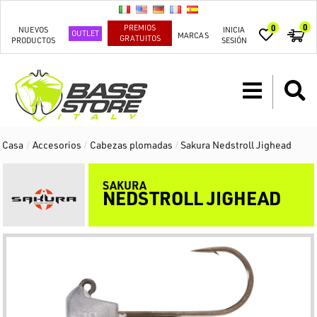
0
PREMIOS
0
NUEVOS
INICIA
OUTLET
MARCAS
GRATUITOS
PRODUCTOS
SESIÓN
Casa
/
Accesorios
/
Cabezas plomadas
/
Sakura Nedstroll Jighead
SAKURA
NEDSTROLL JIGHEAD