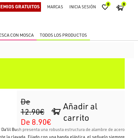
0
0
EMIOS GRATUITOS
MARCAS
INICIA SESIÓN
ESCA CON MOSCA
TODOS LOS PRODUCTOS
De
Añadir al
12.90€
carrito
De 8.90€
r Da’lil Bush presenta una robusta estructura de alambre de acero
nte la clavada. Fijado con una banda elástica, el señuelo siempre