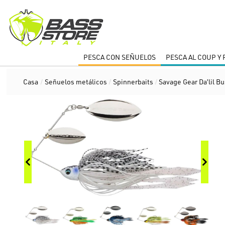
PESCA CON SEÑUELOS
PESCA AL COUP Y
Casa
/
Señuelos metálicos
/
Spinnerbaits
/
Savage Gear Da’lil B