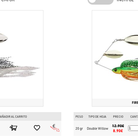
FIR
AÑADIR AL CARRITO
PESO
TIPO DE HOJA
PRECIO
CANT
12.90€
20 gr
Double Willow
8.90€