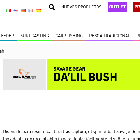
OUTLET
PR
NUEVOS PRODUCTOS
 FEEDER
SURFCASTING
CARPFISHING
PESCA TRADICIONAL
P
ush
SAVAGE GEAR
DA’LIL BUSH
Diseñado para resistir captura tras captura, el spinnerbait Savage Gea
inoxidable con un ojal abierto para doblar fácilmente el señuelo dura