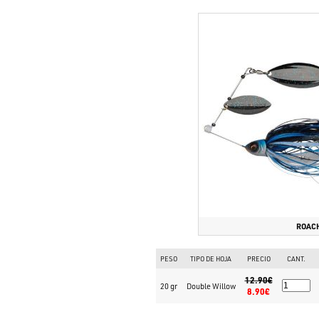
ROAC
PESO
TIPO DE HOJA
PRECIO
CANT.
12.90€
20 gr
Double Willow
8.90€