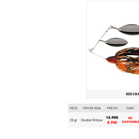
RED CR
PESO
TIPO DE HOJA
PRECIO
CANT.
12.90€
NO 
20 gr
Double Willow
8.90€
DISPONIBL