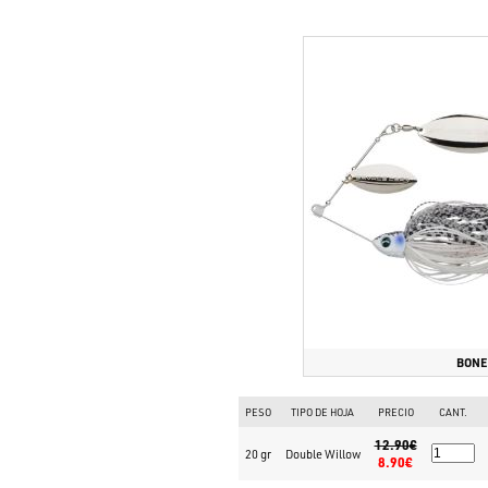
BONE
PESO
TIPO DE HOJA
PRECIO
CANT.
12.90€
20 gr
Double Willow
8.90€