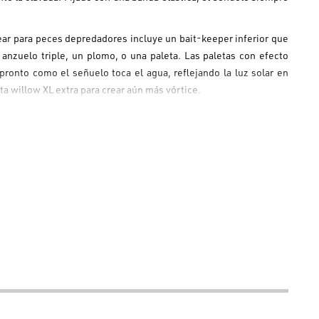
ar para peces depredadores incluye un bait-keeper inferior que
 anzuelo triple, un plomo, o una paleta. Las paletas con efecto
ronto como el señuelo toca el agua, reflejando la luz solar en
ta willow XL extra para crear aún más vórtice.
k bass, lucio, lucioperca, perca.
 de alto contenido de carbono con acabado en níquel negro