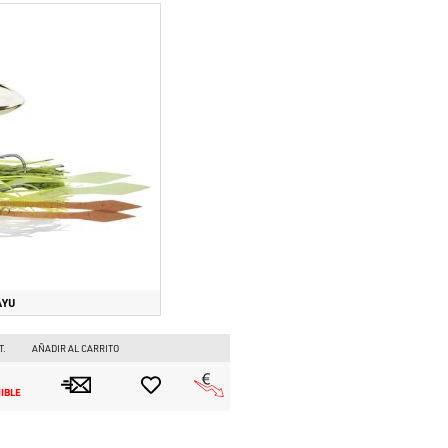
AYU
T.
AÑADIR AL CARRITO
 
IBLE