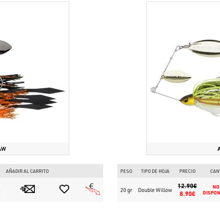
AW
AÑADIR AL CARRITO
PESO
TIPO DE HOJA
PRECIO
CAN
12.90€
NO
20 gr
Double Willow
E
8.90€
DISPON