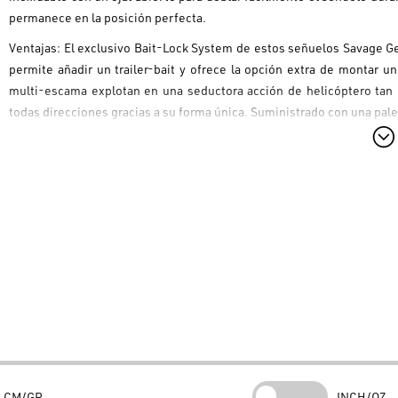
permanece en la posición perfecta.
Ventajas: El exclusivo Bait-Lock System de estos señuelos Savage Ge
permite añadir un trailer-bait y ofrece la opción extra de montar un
multi-escama explotan en una seductora acción de helicóptero tan p
todas direcciones gracias a su forma única. Suministrado con una pale
Target fish: recomendado para todos los peces depredadores como blac
Estructura de alambre de acero inoxidable y anzuelo forjado en acero
5 bandas elásticas de repuesto
Bait-Lock System
Paletas metálicas de rotación inmediata multi-reflejo
Paleta de repuesto XL
Paleta simple en 10g, doble en 15g y 20g
CM/GR
INCH/OZ