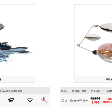
H
WAK
AÑADIR AL CARRITO
PESO
TIPO DE HOJA
PRECIO
CAN
12.90€
NO
20 gr
Double Willow
8.90€
DISPON