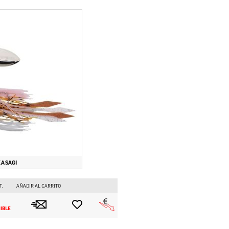
ASAGI
T.
AÑADIR AL CARRITO
 
IBLE