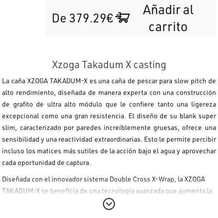
Añadir al
De 379.29€
carrito
Xzoga Takadum X casting
La caña
XZOGA TAKADUM-X
es una caña de pescar para slow pitch de
alto rendimiento, diseñada de manera experta con una construcción
de grafito de ultra alto módulo que le confiere tanto una ligereza
excepcional como una gran resistencia. El diseño de su blank super
slim, caracterizado por paredes increíblemente gruesas, ofrece una
sensibilidad y una reactividad extraordinarias. Esto le permite percibir
incluso los matices más sutiles de la acción bajo el agua y aprovechar
cada oportunidad de captura.
Diseñada con el innovador sistema Double Cross X-Wrap, la
XZOGA
TAKADUM-X
se beneficia de una tecnología avanzada que aumenta la
resistencia general y la durabilidad a lo largo del tiempo,
permitiéndole enfrentarse a grandes depredadores con total