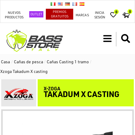
0
PREMIOS
0
NUEVOS
INICIA
OUTLET
MARCAS
GRATUITOS
PRODUCTOS
SESIÓN
Casa
/
Cañas de pesca
/
Cañas Casting 1 tramo
/
Xzoga Takadum X casting
X-ZOGA
TAKADUM X CASTING