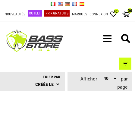
(0)
(0)
OUTLET
PRIX GRATUITS
NOUVEAUTÉS
MARQUES
CONNEXION
TRIER PAR
Afficher
par
page