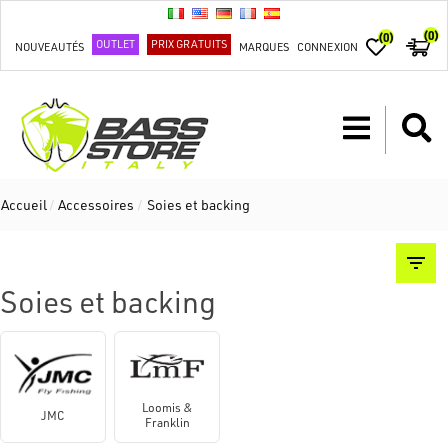
(0)
(0)
OUTLET
PRIX GRATUITS
NOUVEAUTÉS
MARQUES
CONNEXION
Accueil
/
Accessoires
/
Soies et backing
Soies et backing
Loomis &
JMC
Franklin