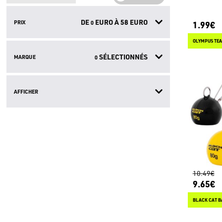
DE
EURO À
58
EURO
PRIX
1.99€
0
OLYMPUS TEA
SÉLECTIONNÉS
MARQUE
0
AFFICHER
10.49€
9.65€
BLACK CAT B