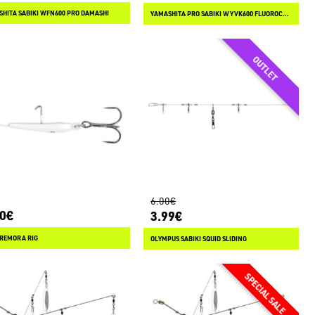
HITA SABIKI WFN600 PRO DAMASHI
YAMASHITA PRO SABIKI WYVK600 FLUOROCARBON
6.00€
80€
3.99€
 REMORA RIG
OLYMPUS SABIKI SQUID SLIDING