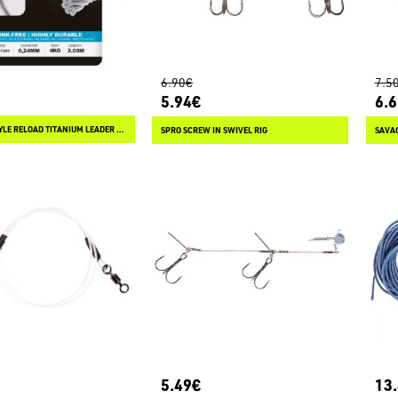
6.90€
7.5
5.94€
6.
SPRO FREESTYLE RELOAD TITANIUM LEADER 1X7
SPRO SCREW IN SWIVEL RIG
SAVA
5.49€
13