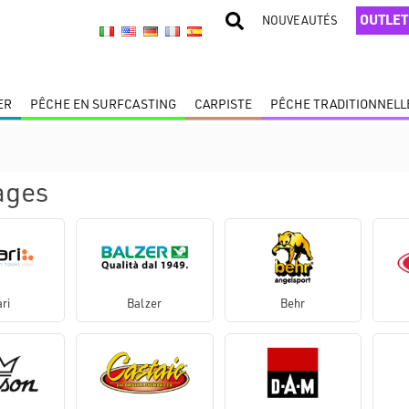
OUTLET
NOUVEAUTÉS
ER
PÊCHE EN SURFCASTING
CARPISTE
PÊCHE TRADITIONNELL
ages
ri
Balzer
Behr