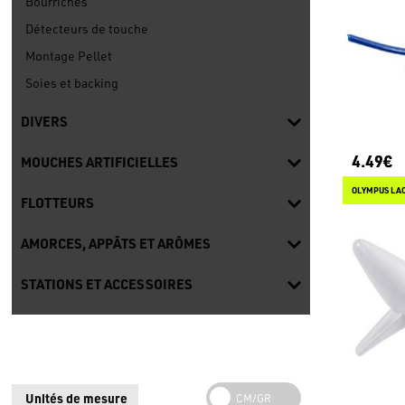
Bourriches
Détecteurs de touche
Montage Pellet
Soies et backing
DIVERS
4.49€
MOUCHES ARTIFICIELLES
OLYMPUS LAC
FLOTTEURS
AMORCES, APPÂTS ET ARÔMES
STATIONS ET ACCESSOIRES
Unités de mesure