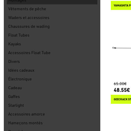
YAMASHITA P
Vêtements de pêche
Waders et accessoires
Chaussures de wading
Float Tubes
Kayaks
Accessoires Float Tube
Divers
Idées cadeaux
Électronique
65.00€
Cadeau
48.55€
Gaffes
GEECRACK ST
Starlight
Accessoires amorce
Hameçons montés