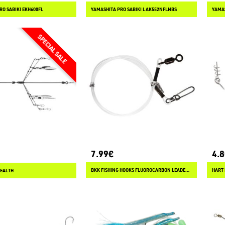
RO SABIKI EKH600FL
YAMASHITA PRO SABIKI LAK552NFLNBS
YAMAS
7.99€
4.
BKK FISHING HOOKS FLUOROCARBON LEADER HD
HART
EALTH