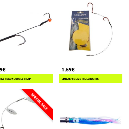
89€
1.59€
IKE READY DOUBLE SNAP
LINEAEFFE LIVE TROLLING RIG