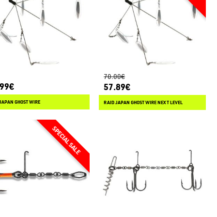
70.00€
.99€
57.89€
JAPAN GHOST WIRE
RAID JAPAN GHOST WIRE NEXT LEVEL