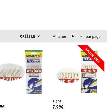
Afficher
par page
8.90€
99€
7.99€