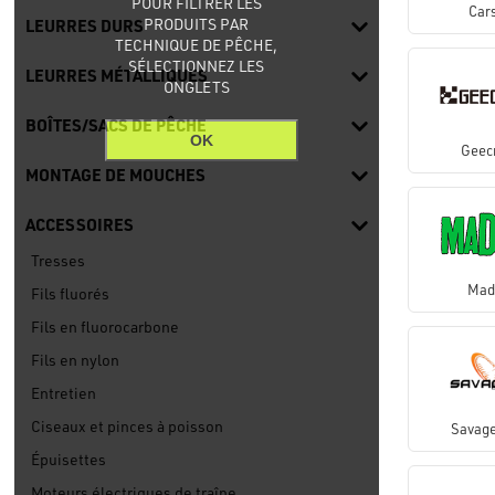
POUR FILTRER LES
Car
PRODUITS PAR
LEURRES DURS
TECHNIQUE DE PÊCHE,
SÉLECTIONNEZ LES
LEURRES MÉTALLIQUES
ONGLETS
BOÎTES/SACS DE PÊCHE
OK
Geec
MONTAGE DE MOUCHES
ACCESSOIRES
Tresses
Mad
Fils fluorés
Fils en fluorocarbone
Fils en nylon
Entretien
Ciseaux et pinces à poisson
Savage
Épuisettes
Moteurs électriques de traîne