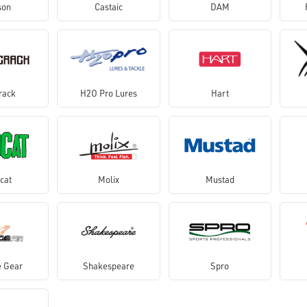
son
Castaic
DAM
rack
H2O Pro Lures
Hart
cat
Molix
Mustad
 Gear
Shakespeare
Spro