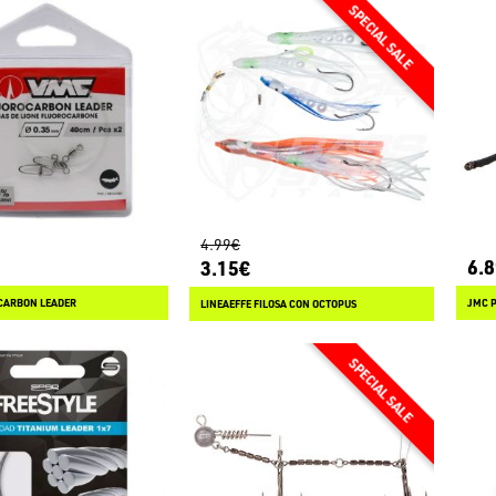
4.99€
6.
3.15€
CARBON LEADER
JMC P
LINEAEFFE FILOSA CON OCTOPUS