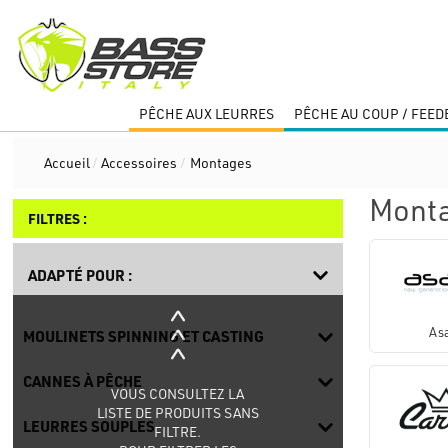
PÊCHE AUX LEURRES
PÊCHE AU COUP / FEED
Accueil
/
Accessoires
/
Montages
Mont
FILTRES :
ADAPTÉ POUR :
Asa
MOULINETS SPINNING ET CASTING
CANNES À PÊCHE
VOUS CONSULTEZ LA
LISTE DE PRODUITS SANS
LEURRES SOUPLES
FILTRE.