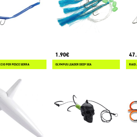
1.90€
47
CIO PER PESCE SERRA
OLYMPUS LEADER DEEP SEA
RAID 