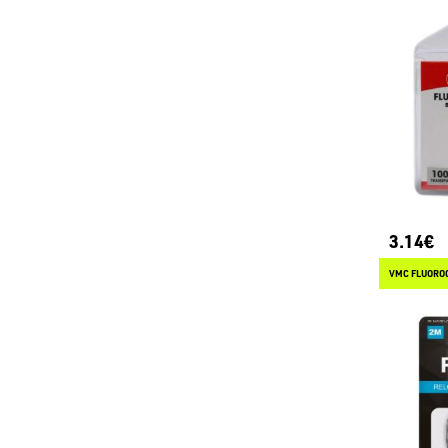
3.14€
VMC FLUORO