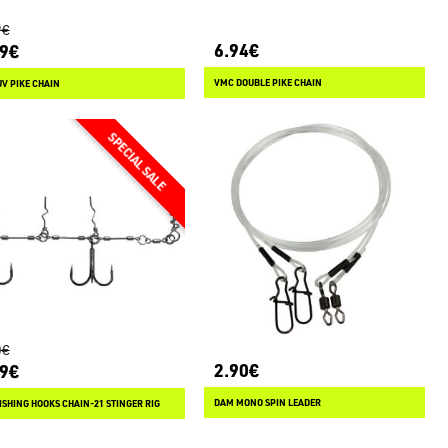
9€
6.94€
49€
VMC DOUBLE PIKE CHAIN
V PIKE CHAIN
0€
2.90€
99€
DAM MONO SPIN LEADER
ISHING HOOKS CHAIN-21 STINGER RIG