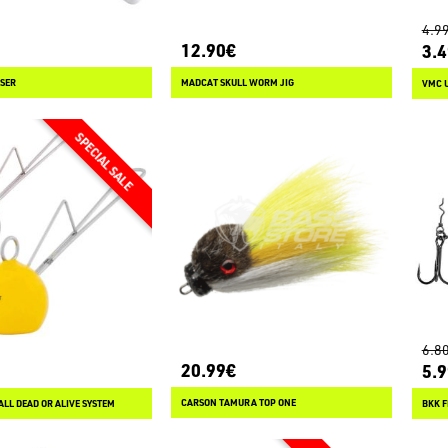
4.9
12.90€
3.
SER
MADCAT SKULL WORM JIG
VMC U
6.8
20.99€
5.
CARSON TAMURA TOP ONE
ALL DEAD OR ALIVE SYSTEM
BKK F