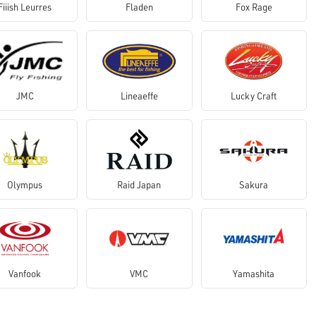
Fiiish Leurres
Fladen
Fox Rage
JMC
Lineaeffe
Lucky Craft
Olympus
Raid Japan
Sakura
Vanfook
VMC
Yamashita