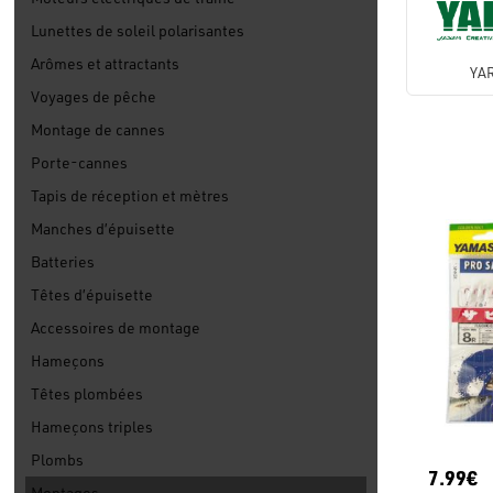
Lunettes de soleil polarisantes
Arômes et attractants
YAR
Voyages de pêche
Montage de cannes
Porte-cannes
Tapis de réception et mètres
Manches d’épuisette
Batteries
Têtes d’épuisette
Accessoires de montage
Hameçons
Têtes plombées
Hameçons triples
Plombs
7.99€
Montages