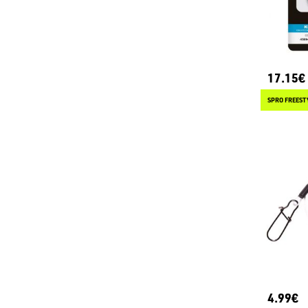
17.15€
4.99€