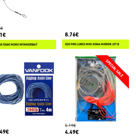
0€
8.76€
61€
H2O PRO LURES MINI KONA MIRROR JET B
GE GEAR MONO SPINNERBAIT
5.19€
.49€
4.49€