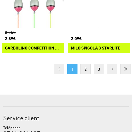
3.25€
2.89€
2.09€
GARBOLINO COMPETITION SP X08
MILO SPIGOLA 3 STARLITE
1
2
3
Service client
Téléphone