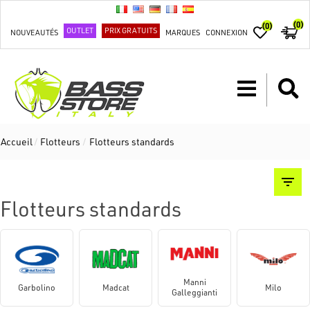
(0)
(0)
OUTLET
PRIX GRATUITS
NOUVEAUTÉS
MARQUES
CONNEXION
Accueil
/
Flotteurs
/
Flotteurs standards
Flotteurs standards
Manni
Garbolino
Madcat
Milo
Galleggianti