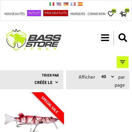
(0)
(0)
OUTLET
PRIX GRATUITS
NOUVEAUTÉS
MARQUES
CONNEXION
TRIER PAR
Afficher
par
page