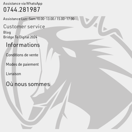
Assistance via WhatsApp
0744.281987
Assistance Lun-Sam 10.00-13.00 / 15.00-17.00
Customer service
Blog
Bridge To Digital 2024
Informations
Conditions de vente
Modes de paiement
Livraison
Où nous sommes