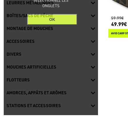
SÉLECTIONNEZ LES
LEURRES MÉTALLIQUES
ONGLETS
BOÎTES/SACS DE PÊCHE
59.99€
OK
49.99€
MONTAGE DE MOUCHES
AVID CARP S
ACCESSOIRES
DIVERS
MOUCHES ARTIFICIELLES
FLOTTEURS
AMORCES, APPÂTS ET ARÔMES
STATIONS ET ACCESSOIRES