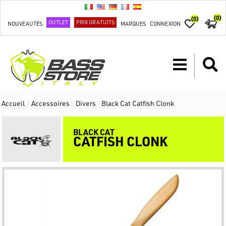
(0)
(0)
OUTLET
PRIX GRATUITS
NOUVEAUTÉS
MARQUES
CONNEXION
Accueil
/
Accessoires
/
Divers
/
Black Cat Catfish Clonk
BLACK CAT
CATFISH CLONK