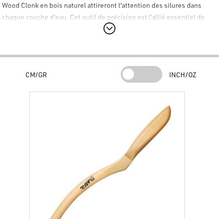
Wood Clonk
en bois naturel attireront l'attention des silures dans
chaque couche d'eau. Cet outil de précision est l'allié essentiel de
ceux qui pratiquent la pêche active en bateau, permettant de localiser
et de stimuler les prédateurs les plus apathiques.
La version
Shallow Water
du
Black Cat Wood Clonk
est excellente
pour les eaux calmes jusqu'à 6 mètres de profondeur, grâce à des
CM/GR
INCH/OZ
ondes de pression relativement plus douces. La version
Deep Water
du
Black Cat Wood Clonk
produit des ondes de pression très fortes et
de longue portée, ce qui la rend parfaite pour les eaux plus profondes
de 5 à 20 mètres.
Le Black Cat Wood Clonk en résumé :
Caractéristiques techniques :
Longueur :
37 cm.
Matériau :
Bois de qualité supérieure avec une belle finition.
Versions :
Disponible en version
Shallow Water
et
Deep Water
.
Efficacité :
Fournit des vibrations attractives et des ondes de