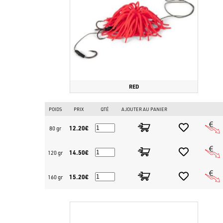
RED
POIDS
PRIX
QTÉ
AJOUTER AU PANIER
12.20€
80 gr
14.50€
120 gr
15.20€
160 gr