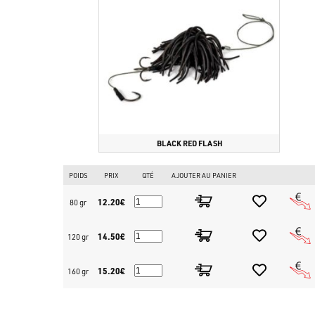
BLACK RED FLASH
POIDS
PRIX
QTÉ
AJOUTER AU PANIER
12.20€
80 gr
14.50€
120 gr
15.20€
160 gr