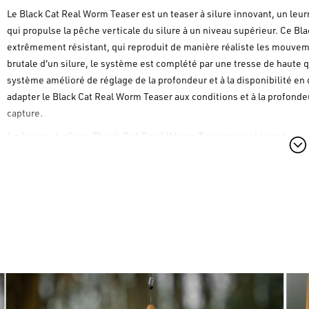
Le
Black Cat Real Worm Teaser
est un teaser à silure innovant, un leur
qui propulse la pêche verticale du silure à un niveau supérieur. Ce
Bla
extrêmement résistant, qui reproduit de manière réaliste les mouvemen
brutale d'un silure, le système est complété par une tresse de haute 
système amélioré de réglage de la profondeur et à la disponibilité en 
adapter le
Black Cat Real Worm Teaser
aux conditions et à la profonde
capture.
Le leurre à silure Black Cat Real Worm Teaser en résumé :
Caractéristiques techniques principales :
Conçu pour la pêche verticale du silure (vertical catfishing) en 
Produit très innovant.
Design de l'expert en "catfishing" Stefan Seuss.
Équipé d'hameçons BKK à très haute résistance.
Tresse assist de haute qualité de 100kg.
Matériau plastique TPE résistant sur le
Black Cat Real Worm Tea