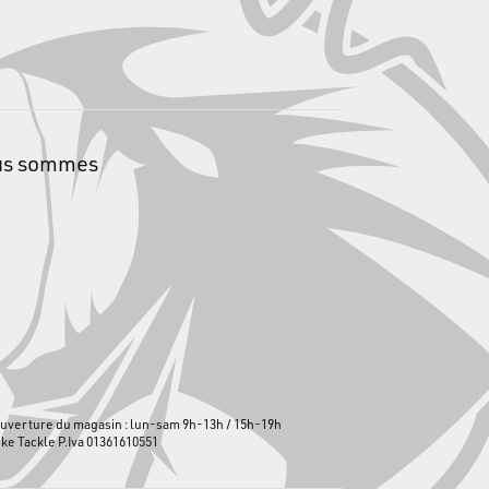
us sommes
uverture du magasin : lun-sam 9h-13h / 15h-19h
ike Tackle P.Iva 01361610551