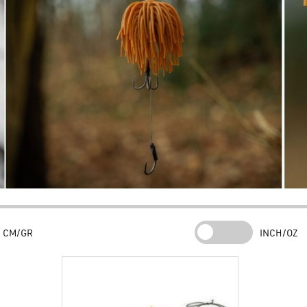
Système amélioré de réglage de la profondeur.
Variantes disponibles
Le
Black Cat Real Worm Teaser
est disponible en quatre couleurs : Re
du
Black Cat Real Worm Teaser
est disponible en trois grammages : 8
Achetez votre Black Cat Real Worm Teaser
Vous trouverez tout leurre à silure
Black Cat Real Worm Teaser
et tous
le plus grand magasin pour la pêche des prédateurs en Europe. Avis posi
stock réel, prêt à l'expédition, avec plus de 50 000 articles en mise à 
Worm Teaser
.
CM/GR
INCH/OZ