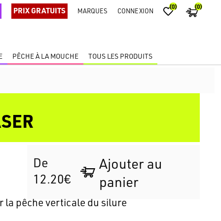
(0)
(0)
PRIX GRATUITS
MARQUES
CONNEXION
E
PÊCHE À LA MOUCHE
TOUS LES PRODUITS
ASER
De
Ajouter au
12.20€
panier
 la pêche verticale du silure