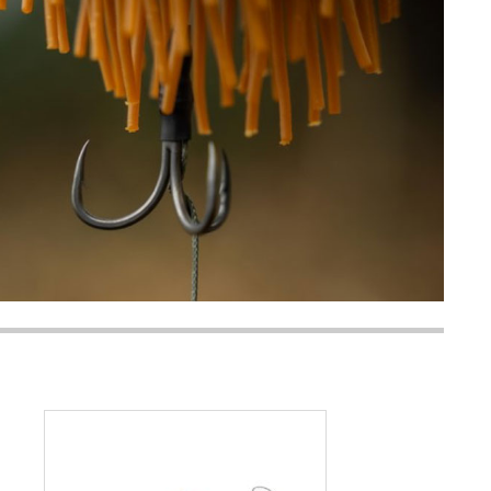
al Worm Evo, Black Red Flash, Yellow Evo et Red. Chaque coloris
0g, 120g et 160g.
 les meilleurs leurres de catfishing sur
www.bassstoreitaly.com
,
tifs au top, le site le plus visité par les pêcheurs européens :
jour continue !
Achetez dès maintenant votre Black Cat Real