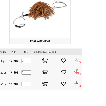
REAL WORM EVO
POIDS
PRIX
QTÉ
AJOUTER AU PANIER
12.20€
80 gr
14.50€
120 gr
15.20€
160 gr