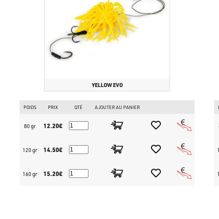
YELLOW EVO
POIDS
PRIX
QTÉ
AJOUTER AU PANIER
12.20€
80 gr
14.50€
120 gr
15.20€
160 gr