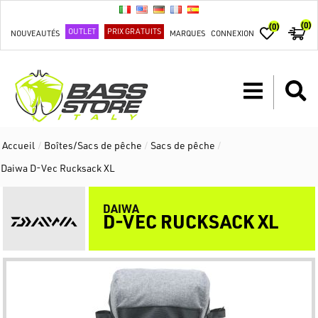
(0)
(0)
OUTLET
PRIX GRATUITS
NOUVEAUTÉS
MARQUES
CONNEXION
Accueil
/
Boîtes/Sacs de pêche
/
Sacs de pêche
/
Daiwa D-Vec Rucksack XL
DAIWA
D-VEC RUCKSACK XL