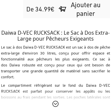
Ajouter au
De 34.99€
panier
Daiwa D-VEC RUCKSACK : Le Sac à Dos Extra-
Large pour Pêcheurs Exigeants
Le sac à dos
Daiwa D-VEC RUCKSACK
est un sac à dos de pêche
extra-large d'environ 30 litres, conçu pour offrir espace et
fonctionnalité aux pêcheurs les plus exigeants. Ce sac à
dos
Daiwa
robuste est conçu pour ceux qui ont besoin de
transporter une grande quantité de matériel sans sacrifier le
confort.
Le
compartiment réfrigérant sur le fond
du
Daiwa D-VEC
RUCKSACK
est parfait pour conserver les appâts ou les
boissons au frais pendant les sorties. Les poches latérales sont
conçues pour transporter en toute sécurité des cannes
montées, tandis que le dos en filet respirant assure une