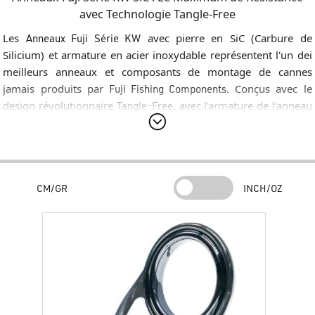
avec Technologie Tangle-Free
Les
Anneaux Fuji Série KW
avec pierre en SiC (Carbure de
Silicium) et armature en acier inoxydable représentent l'un dei
meilleurs anneaux et composants de montage de cannes
jamais produits par
Fuji Fishing Components
. Conçus avec le
design révolutionnaire
Tangle-Free
, avec l'armature de l'anneau
inclinée, ces anneaux éliminent les emmêlements de ligne
pendant le lancer, ce qui en fait le choix idéal pour les cannes
spinning lourd, casting et surfcasting utilisant de la tresse.
Pierre SiC et Design K-Series
CM/GR
INCH/OZ
La pierre
Fuji SiC
est célèbre pour sa dureté diamantée et sa
capacité supérieure à dissiper la chaleur, garantissant une
protection totale du fil lors des combats prolongés avec de
grands prédateurs. L'armature de la
Série KW
se caractérise par
une double patte inclinée qui évacue automatiquement les
boucles de fil, évitant les casses accidentelles de la ligne et
garantissant des distances de lancer supérieures.