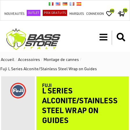
(0)
(0)
OUTLET
PRIX GRATUITS
NOUVEAUTÉS
MARQUES
CONNEXION
Accueil
/
Accessoires
/
Montage de cannes
/
Fuji L Series Alconite/Stainless Steel Wrap on Guides
FUJI
L SERIES
ALCONITE/STAINLESS
STEEL WRAP ON
GUIDES