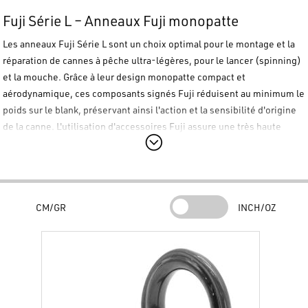
Fuji Série L – Anneaux Fuji monopatte
Les anneaux
Fuji Série L
sont un choix optimal pour le montage et la
réparation de cannes à pêche ultra-légères, pour le lancer (spinning)
et la mouche. Grâce à leur design monopatte compact et
aérodynamique, ces composants signés
Fuji
réduisent au minimum le
poids sur le blank, préservant ainsi l'action et la sensibilité d'origine
de la canne. L'utilisation d'accessoires
Fuji
assure une très haute
fiabilité structurelle, même sur les blanks les plus fins et les plus
réactifs.
Caractéristiques Principales :
Design Monopatte Mince :
CM/GR
INCH/OZ
Le profil structurel est optimisé spécifiquement pour le scion et les
sections intermédiaires des cannes de Light Game, Trout Area et
Eging. Sa forme réduit au minimum l'encombrement et l'impact visuel
sur le blank.
Légèreté Maximale :