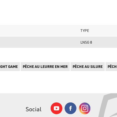
TYPE
LNSG 8
IGHT GAME
PÊCHE AU LEURRE EN MER
PÊCHE AU SILURE
PÊCH
Social