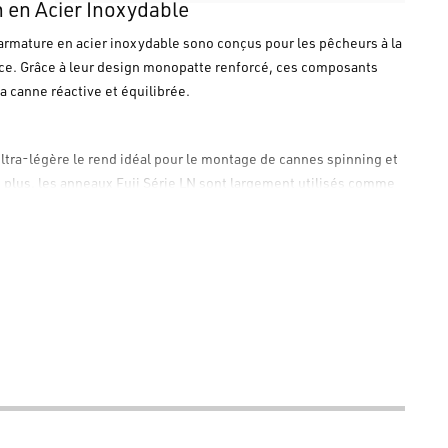
n en Acier Inoxydable
armature en acier inoxydable sono conçus pour les pêcheurs à la
tance. Grâce à leur design monopatte renforcé, ces composants
a canne réactive et équilibrée.
ltra-légère le rend idéal pour le montage de cannes spinning et
 plus, les
anneaux Fuji Série LN
sont largement utilisés comme
isse de la soie est fondamentale pour obtenir des lancers précis
e dissipation thermique supérieure, protégeant le fil ou la soie
contre la corrosion, rendant les
anneaux Fuji Série LN
adaptés aux
ontage de cannes à pêche custom ou pour les réparations de
 grand marché d'équipement de pêche en Europe. Expédition