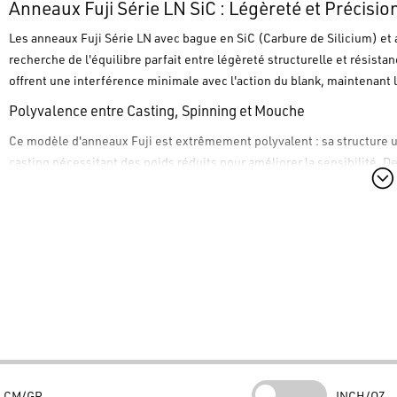
Anneaux Fuji Série LN SiC : Légèreté et Précisio
Les anneaux
Fuji Série LN
avec bague en
SiC
(Carbure de Silicium) et 
recherche de l'équilibre parfait entre légèreté structurelle et résis
offrent une interférence minimale avec l'action du blank, maintenant l
Polyvalence entre Casting, Spinning et Mouche
Ce modèle d'
anneaux Fuji
est extrêmement polyvalent : sa structure u
casting nécessitant des poids réduits pour améliorer la sensibilité. De
anneaux de départ (stripper guides) sur les cannes à mouche, où la gl
et fluides.
Qualité SiC et Résistance Inox
La bague en
SiC
originale
Fuji
garantit une dureté exceptionnelle et un
de la friction. L'armature en acier inox assure une protection durable 
sessions prolongées dans divers environnements de pêche.
Achetez des
anneaux Fuji
et des accessoires
Fuji
originaux pour le m
cannes en livraison immédiate sur
www.bassstoreitaly.com
, le plus
directe depuis l'entrepôt interne, ultra-rapide !
CM/GR
INCH/OZ