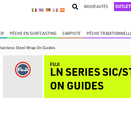
OUTLET
NOUVEAUTÉS
ER
PÊCHE EN SURFCASTING
CARPISTE
PÊCHE TRADITIONNELL
Stainless Steel Wrap On Guides
FUJI
LN SERIES SIC/
ON GUIDES