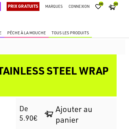
(0)
(0)
PRIX GRATUITS
MARQUES
CONNEXION
E
PÊCHE À LA MOUCHE
TOUS LES PRODUITS
STAINLESS STEEL WRAP
De
Ajouter au
5.90€
panier