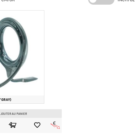
Résumé du Produit
Caractéristiques spécifiques du produit :
Bague en Carbure de Sil
design monopatte.
Trois raisons principales de le choisir :
Légèreté Extrême :
Réduit le poids global de la canne sans 
Multifonctionnel :
Parfait pour le spinning, le casting et
Protection du Fil :
La bague SiC minimise la friction et la s
Type de techniques de pêche visées :
Spinning léger, Casting, 
Y GRAY)
JOUTER AU PANIER