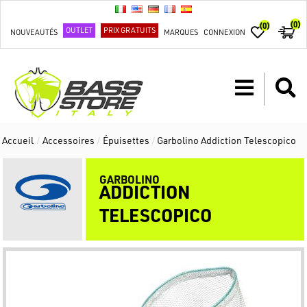
(0)
(0)
OUTLET
PRIX GRATUITS
NOUVEAUTÉS
MARQUES
CONNEXION
Accueil
/
Accessoires
/
Épuisettes
/
Garbolino Addiction Telescopico
GARBOLINO
ADDICTION
TELESCOPICO