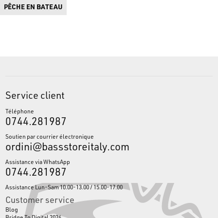
en mer d'Europe !
PÊCHE EN BATEAU
Service client
Téléphone
0744.281987
Soutien par courrier électronique
ordini@bassstoreitaly.com
Assistance via WhatsApp
0744.281987
Assistance Lun-Sam 10.00-13.00 / 15.00-17.00
Customer service
Blog
Bridge To Digital 2024