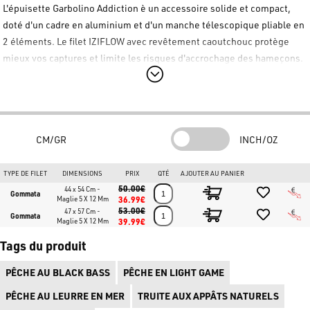
L'épuisette
Garbolino Addiction
è un accessoire solide et compact,
doté d'un cadre en aluminium et d'un manche télescopique pliable en
2 éléments. Le
filet IZIFLOW avec revêtement caoutchouc
protège
mieux vos captures et limite les risques d'accrochage des hameçons.
Pratique avec son clip ceinture.
Caractéristiques Principales :
Protection Renforcée :
Cadre au profil en C qui "enferme" la
CM/GR
INCH/OZ
bordure du filet pour une longévité accrue.
Ultra Compacte :
Manche pliable et télescopique pour un
TYPE DE FILET
DIMENSIONS
PRIX
QTÉ
AJOUTER AU PANIER
transport aisé.
50.00€
44 x 54 Cm -
Gommata
Maglie 5 X 12 Mm
36.99€
Filet IZIFLOW :
Maille caoutchoutée respectueuse du poisson et
53.00€
47 x 57 Cm -
Gommata
anti-accroche.
Maglie 5 X 12 Mm
39.99€
Spécifications :
Taille 47x57 cm ; mailles 5 mm (fond) et 12 mm
Tags du produit
(côtés).
PÊCHE AU BLACK BASS
PÊCHE EN LIGHT GAME
🛒 Achetez dès maintenant le meilleur matériel Garbolino sur
PÊCHE AU LEURRE EN MER
TRUITE AUX APPÂTS NATURELS
www.bassstoreitaly.com
, le plus grand magasin de pêche au spinning