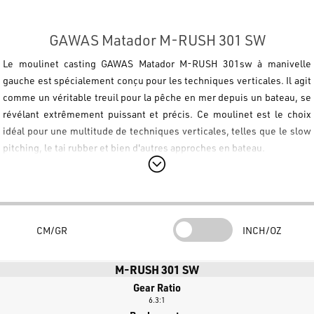
GAWAS Matador M-RUSH 301 SW
Le moulinet casting
GAWAS Matador M-RUSH 301sw
à manivelle
gauche est spécialement conçu pour les techniques verticales. Il agit
comme un véritable treuil pour la pêche en mer depuis un bateau, se
révélant extrêmement puissant et précis. Ce moulinet est le choix
idéal pour une multitude de techniques verticales, telles que le
slow
pitching
, le
tai rubber
et bien d'autres approches en bateau.
Doté de 5 roulements à billes japonais blindés et d'un roulement à
rouleaux, le
GAWAS Matador M-RUSH 301sw
s'avère extrêmement
fluide et hautement fiable dans toutes iessituations. Construit avec
un corps en graphite à haute rigidité et résistant à la corrosion, ce
CM/GR
INCH/OZ
moulinet intègre des engrenages de commande et des pignons en
laiton surdimensionnés pour libérer une force incroyable pendant les
M-RUSH 301 SW
combats. Le frein ultra-fluide de 7 kg est soutenu par le système
Gear Ratio
sonore exclusif
Exciting Drag Sound
, qui émet un clic audible et
6.3:1
excitant lorsque le poisson prend du fil. Pour compléter ce chef-