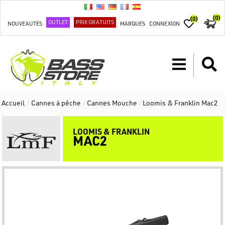
(0)
(0)
OUTLET
PRIX GRATUITS
NOUVEAUTÉS
MARQUES
CONNEXION
Accueil
/
Cannes à pêche
/
Cannes Mouche
/
Loomis & Franklin Mac2
LOOMIS & FRANKLIN
MAC2