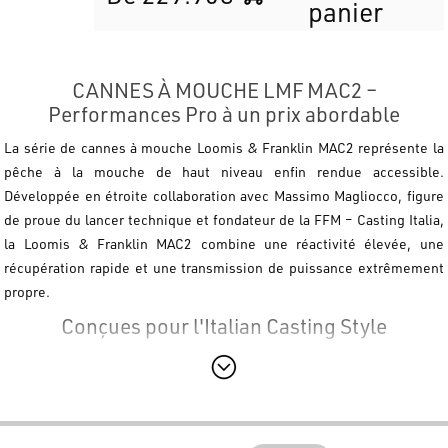
panier
CANNES À MOUCHE LMF MAC2 –
Performances Pro à un prix abordable
La série de cannes à mouche
Loomis & Franklin MAC2
représente la
pêche à la mouche de haut niveau enfin rendue accessible.
Développée en étroite collaboration avec
Massimo Magliocco
, figure
de proue du lancer technique et fondateur de la FFM – Casting Italia,
la
Loomis & Franklin MAC2
combine une réactivité élevée, une
récupération rapide et une transmission de puissance extrêmement
propre.
Conçues pour l'Italian Casting Style
La série de cannes pour la pêche à la mouche
Loomis & Franklin
MAC2
a été conçue pour garantir une précision chirurgicale et de la
puissance pendant le combat, même avec des proies "over size". Les
matériaux de qualité de la
Loomis & Franklin MAC2
assurent des