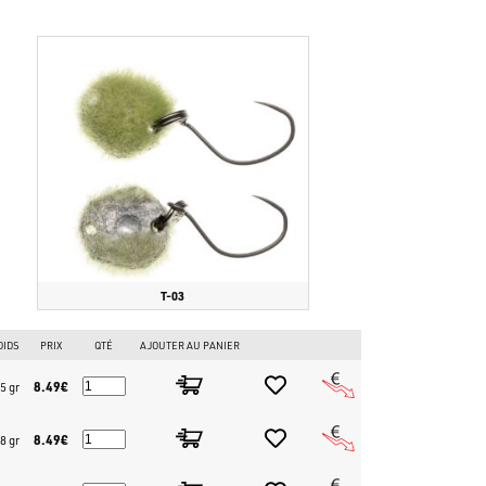
ps de la touche, permettant des ferrages plus sûrs.
elle que les truites trouvent irrésistible.
 que leurre de surface pour les truites en suspension.
T-03
OIDS
PRIX
QTÉ
AJOUTER AU PANIER
8.49€
5 gr
8.49€
8 gr