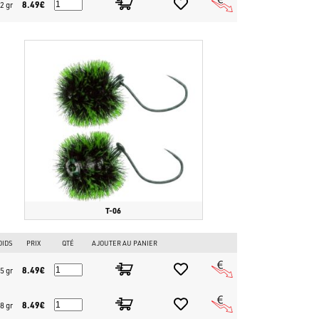
8.49€
2 gr
sur le fond et la présentation "tremata" avec des coups rapides du
verez tous les leurres NeoStyle et les meilleurs spoons japonais
en ligne au monde dédié au lurefishing de la truite. Achetez
T-06
OIDS
PRIX
QTÉ
AJOUTER AU PANIER
8.49€
5 gr
8.49€
8 gr