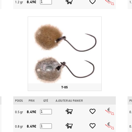
8.49€
1.2 gr
1.
Techniques de pêche :
Idéal pour le vertical fishing, la pêche 
scion de la canne, juste sous la surface de l'eau.
Ne manquez pas l'occasion d'enrichir votre boîte à leurres ! Vous trou
pour le trout area sur
www.bassstoreitaly.com
, le plus grand magasin 
maintenant votre NeoStyle Tawashi et dominez l'étang !
T-05
POIDS
PRIX
QTÉ
AJOUTER AU PANIER
P
8.49€
0.5 gr
0.
8.49€
0.8 gr
0.