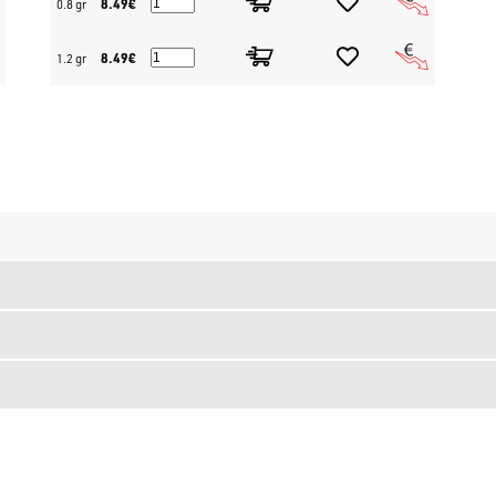
8.49€
0.8 gr
8.49€
1.2 gr