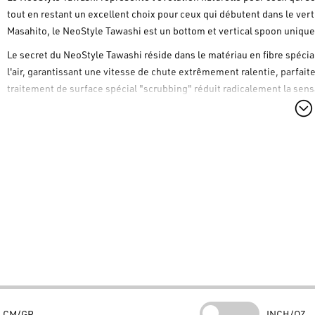
tout en restant un excellent choix pour ceux qui débutent dans le ver
Masahito, le
NeoStyle Tawashi
est un bottom et vertical spoon unique
Le secret du
NeoStyle Tawashi
réside dans le matériau en fibre spécia
l'air, garantissant une vitesse de chute extrêmement ralentie, parfaite
traitement de surface spécial "scrubbing" réduit radicalement la sen
touche, augmentant considérablement le temps pendant lequel le leurr
supercherie et ne le recrache.
Caractéristiques et Performances
Les longs filaments qui composent le
NeoStyle Tawashi
bougent dans 
visuel irrésistible. C'est un leurre exceptionnel utilisé lentement sur 
d'une profondeur maximale de 2,5 mètres. Il est également recommand
lacs, attaché à un fil fluorocarbone très fin, comme le
NeoStyle Marker
pour le faire "trembler" à proximité de la surface : une technique dév
présentation.
Spécifications du Produit
Fabricant :
NeoStyle
CM/GR
INCH/OZ