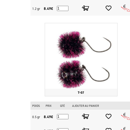
8.49€
1.2 gr
T-07
POIDS
PRIX
QTÉ
AJOUTER AU PANIER
8.49€
0.5 gr