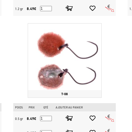
8.49€
1.2 gr
1.
T-08
POIDS
PRIX
QTÉ
AJOUTER AU PANIER
8.49€
0.5 gr