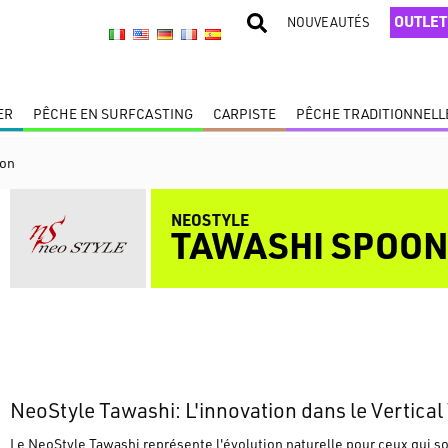
OUTLET
NOUVEAUTÉS
ER
PÊCHE EN SURFCASTING
CARPISTE
PÊCHE TRADITIONNELL
oon
NEOSTYLE
TAWASHI SPOO
NeoStyle Tawashi: L'innovation dans le Vertical
Le
NeoStyle Tawashi
représente l'évolution naturelle pour ceux qui 