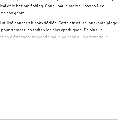
tical et le bottom fishing. Conçu par le maître Hosono Neo
 en son genre.
l utilisé pour ses blanks dédiés. Cette structure innovante piège
 pour tromper les truites les plus apathiques. De plus, le
sation d'étrangeté ressentie par le poisson au moment de la
e reste en bouche avant que la truite ne s'aperçoive de la
l'eau en imitant le comportement d'un insecte, créant un attrait
les fonds dans des eaux claires et il est mortel dans les étangs
é pour une utilisation dans les couches superficielles des
 Leader
, en donnant de petits coups avec le scion de la canne
astatrice pour les truites en suspension qui refusent toute autre