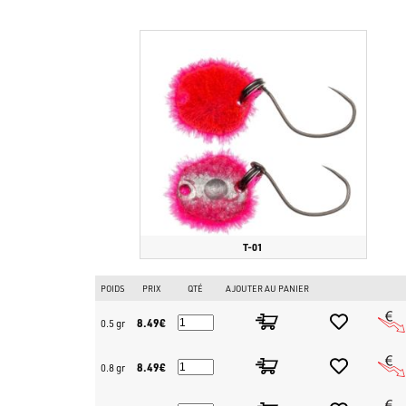
T-01
POIDS
PRIX
QTÉ
AJOUTER AU PANIER
8.49€
0.5 gr
8.49€
0.8 gr