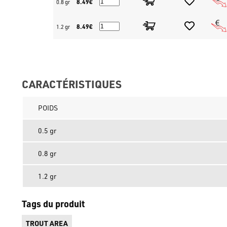
8.49€
0.8 gr
8.49€
1.2 gr
CARACTÉRISTIQUES
POIDS
0.5 gr
0.8 gr
1.2 gr
Tags du produit
TROUT AREA