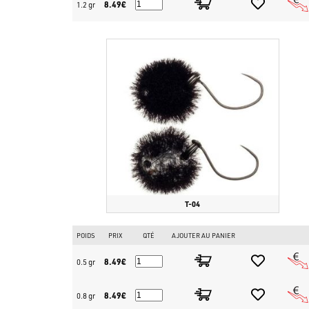
8.49€
1.2 gr
T-04
POIDS
PRIX
QTÉ
AJOUTER AU PANIER
8.49€
0.5 gr
8.49€
0.8 gr