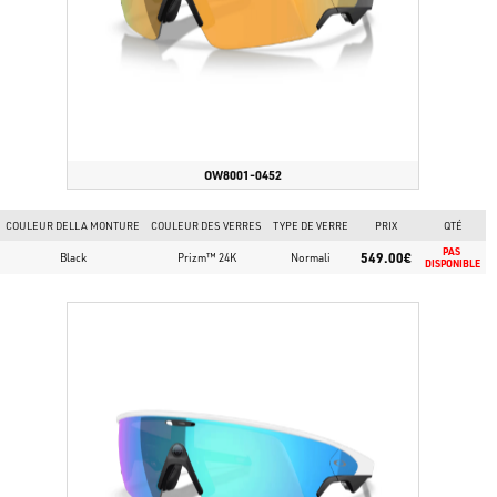
Audio de haute qualité dans des conditions de vent allant jusqu'à 30
mph.
Classification IP67 résistante à la sueur, à la poussière et à l'eau.
Compatible avec les appareils Garmin, Strava et d'autres applications
de suivi de la condition physique.
OW8001-0452
COULEUR DELLA MONTURE
COULEUR DES VERRES
TYPE DE VERRE
PRIX
QTÉ
PAS 
549.00€
Black
Prizm™ 24K
Normali
DISPONIBLE