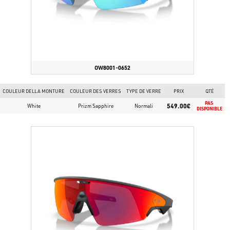
OW8001-0652
COULEUR DELLA MONTURE
COULEUR DES VERRES
TYPE DE VERRE
PRIX
QTÉ
PAS 
549.00€
White
Prizm Sapphire
Normali
DISPONIBLE