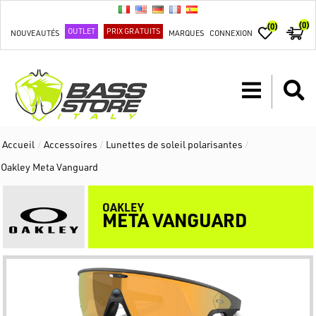
(0)
(0)
OUTLET
PRIX GRATUITS
NOUVEAUTÉS
MARQUES
CONNEXION
Accueil
/
Accessoires
/
Lunettes de soleil polarisantes
/
Oakley Meta Vanguard
OAKLEY
META VANGUARD