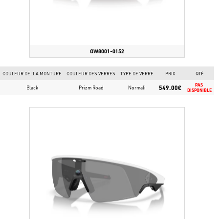
OW8001-0152
COULEUR DELLA MONTURE
COULEUR DES VERRES
TYPE DE VERRE
PRIX
QTÉ
PAS 
549.00€
Black
Prizm Road
Normali
DISPONIBLE