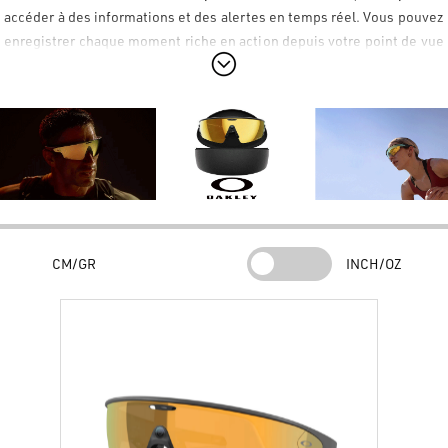
accéder à des informations et des alertes en temps réel. Vous pouvez
enregistrer chaque moment riche en action depuis votre point de vue
unique sans utiliser vos mains. Que vous couriez par temps venteux,
que vous pêchiez, que vous fassiez du vélo ou de la chasse, ou que
vous dévaliez les pistes de ski, les nouvelles lunettes Oakley Meta
Vanguard sont conçues pour vous accompagner partout où votre
passion pour le sport et les loisirs vous mène. Les lunettes Oakley
Meta Vanguard ont une monture futuriste et sont équipées de verres
polarisés Prizm. Les testeurs ont déjà laissé des avis et des
commentaires enthousiastes sur les Oakley Meta Vanguard !
CM/GR
INCH/OZ
*Appareils Garmin compatibles vendus séparément.
Caractéristiques.
Demandez à Meta AI les statistiques de vos performances passées et
en temps réel.
Champ de vision ultra grand angle de 122°, caméra 12 MP et
enregistrement en 3K UHD.