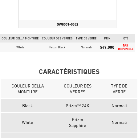
OW8001-0552
COULEUR DELLA MONTURE
COULEUR DES VERRES
TYPE DE VERRE
PRIX
QTÉ
PAS 
549.00€
White
Prizm Black
Normali
DISPONIBLE
CARACTÉRISTIQUES
COULEUR DELLA
COULEUR DES
TYPE DE
MONTURE
VERRES
VERRE
Black
Prizm™ 24K
Normali
Prizm
White
Normali
Sapphire