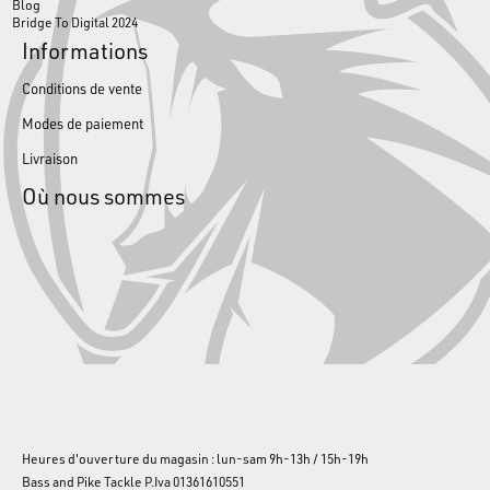
Blog
Bridge To Digital 2024
Informations
Conditions de vente
Modes de paiement
Livraison
Où nous sommes
Heures d'ouverture du magasin : lun-sam 9h-13h / 15h-19h
Bass and Pike Tackle P.Iva 01361610551