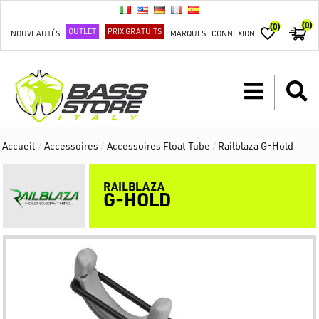
(0)
(0)
OUTLET
PRIX GRATUITS
NOUVEAUTÉS
MARQUES
CONNEXION
Accueil
/
Accessoires
/
Accessoires Float Tube
/
Railblaza G-Hold
RAILBLAZA
G-HOLD