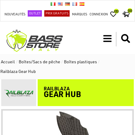
(0)
(0)
OUTLET
PRIX GRATUITS
NOUVEAUTÉS
MARQUES
CONNEXION
Accueil
/
Boîtes/Sacs de pêche
/
Boîtes plastiques
/
Railblaza Gear Hub
RAILBLAZA
GEAR HUB