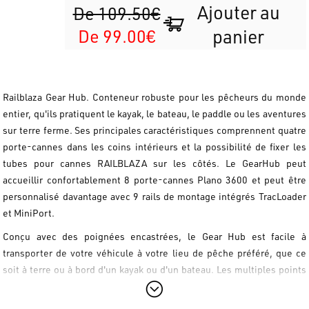
Ajouter au
De 109.50€
De 99.00€
panier
Railblaza Gear Hub. Conteneur robuste pour les pêcheurs du monde
entier, qu'ils pratiquent le kayak, le bateau, le paddle ou les aventures
sur terre ferme. Ses principales caractéristiques comprennent quatre
porte-cannes dans les coins intérieurs et la possibilité de fixer les
tubes pour cannes RAILBLAZA sur les côtés. Le GearHub peut
accueillir confortablement 8 porte-cannes Plano 3600 et peut être
personnalisé davantage avec 9 rails de montage intégrés TracLoader
et MiniPort.
Conçu avec des poignées encastrées, le Gear Hub est facile à
transporter de votre véhicule à votre lieu de pêche préféré, que ce
soit à terre ou à bord d'un kayak ou d'un bateau. Les multiples points
de fixation garantissent que le Gear Hub reste bien en place, tandis
que le couvercle solide protège non seulement votre équipement,