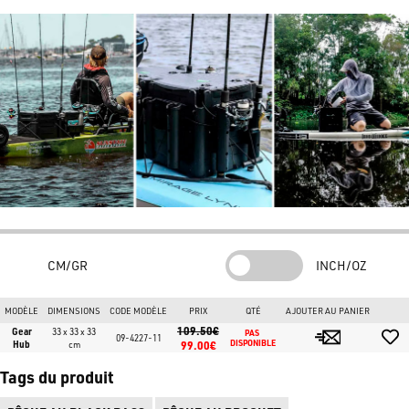
mais offre également un siège confortable.
NB : les accessoires présentés sur la photo ne sont pas inclus.
CM/GR
INCH/OZ
MODÈLE
DIMENSIONS
CODE MODÈLE
PRIX
QTÉ
AJOUTER AU PANIER
109.50€
Gear
33 x 33 x 33
PAS 
09-4227-11
Hub
cm
99.00€
DISPONIBLE
Tags du produit