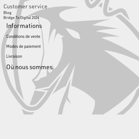
Customer service
Blog
Bridge To Digital 2024
Informations
Conditions de vente
Modes de paiement
Livraison
Où nous sommes