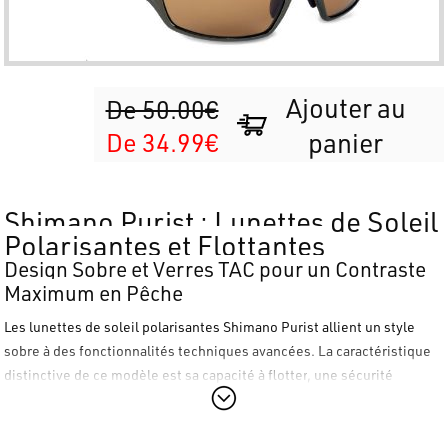
Ajouter au
De 50.00€
De 34.99€
panier
Shimano Purist : Lunettes de Soleil
Polarisantes et Flottantes
Design Sobre et Verres TAC pour un Contraste
Maximum en Pêche
Les lunettes de soleil polarisantes
Shimano Purist
allient un style
sobre à des fonctionnalités techniques avancées. La caractéristique
distinctive de ce modèle est sa capacité à
flotter
, une sécurité
indispensable en cas de chute accidentelle dans l'eau.
Détails Techniques et Confort Visuel