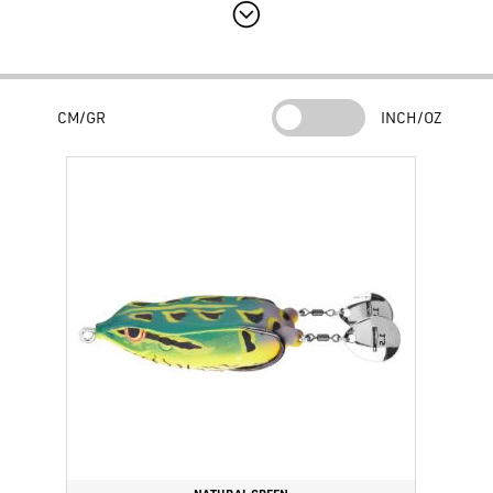
la
Spro Bronzeye Blade Frog 65
remplace les jupes classiques en
caoutchouc par deux palettes Colorado montées sur la queue.
Cette modification structurelle permet à la
Spro Bronzeye Blade
Frog 65
de produire un flash visuel constant et un
CM/GR
INCH/OZ
bourdonnement subtil qui attire les prédateurs même en eaux
troubles.
Caractéristiques Techniques et
Constructives
Le design de la
Spro Bronzeye Blade Frog 65
est étudié pour
maximiser le nombre de captures grâce à des composants de
haut niveau. La
Spro Bronzeye Blade Frog 65
est armée de série
avec un hameçon double Gamakatsu EWG 4/0, une référence
en termes de robustesse et de capacité de pénétration pour la
pêche lourde. Malgré les palettes, la
Spro Bronzeye Blade Frog
65
conserve une excellente flottabilité et un profil anti-herbe
qui permet de pêcher là où d'autres leurres échoueraient.
Polyvalence en Cover et Open Water