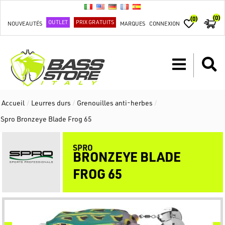
(0)
(0)
OUTLET
PRIX GRATUITS
NOUVEAUTÉS
MARQUES
CONNEXION
Accueil
/
Leurres durs
/
Grenouilles anti-herbes
/
Spro Bronzeye Blade Frog 65
SPRO
BRONZEYE BLADE
FROG 65