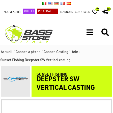
(0)
(0)
OUTLET
PRIX GRATUITS
NOUVEAUTÉS
MARQUES
CONNEXION
Accueil
/
Cannes à pêche
/
Cannes Casting 1 brin
/
Sunset Fishing Deepster SW Vertical casting
SUNSET FISHING
DEEPSTER SW
VERTICAL CASTING