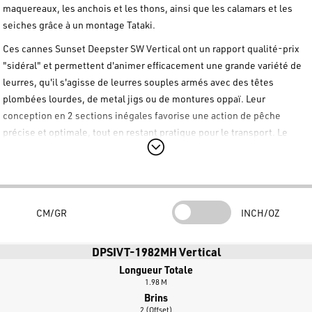
maquereaux, les anchois et les thons, ainsi que les calamars et les
seiches grâce à un montage Tataki.
Ces cannes Sunset Deepster SW Vertical ont un rapport qualité-prix
"sidéral" et permettent d'animer efficacement une grande variété de
leurres, qu'il s'agisse de leurres souples armés avec des têtes
plombées lourdes, de metal jigs ou de montures oppaï. Leur
conception en 2 sections inégales favorise une action de pêche
précise et optimale, tout en restant pratique pour le transport. Le
confort est garanti par un pommeau EVA antichoc et une double
poignée en EVA haute densité, assurant une prise solide et agréable.
Le porte-moulinet casting de type PULS, équipé d'un anneau "TS",
assure une ergonomie parfaite pour des sessions de pêche
CM/GR
INCH/OZ
prolongées. Les cannes Sunset Deepster SW Vertical sont également
équipées d'anneaux anti-emmêlement FUJI K "O" RING, qui
DPSIVT-1982MH Vertical
permettent l'utilisation de la tresse sans emmêlements. Le montage
Longueur Totale
en spirale des anneaux, connu sous le nom d'"Acid Guides System",
1.98 M
optimise encore davantage les performances et la précision pendant
Brins
la pêche et les combats.
2 (Offset)