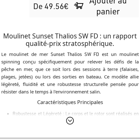
Ajouter au
De 49.56€
panier
Moulinet Sunset Thalios SW FD : un rapport
qualité-prix stratosphérique.
Le moulinet de mer
Sunset Thalios SW FD
est un moulinet
spinning conçu spécifiquement pour relever les défis de la
pêche en mer, que ce soit lors des sessions à terre (falaises,
plages, jetées) ou lors des sorties en bateau. Ce modèle allie
légèreté, fluidité et une robustesse structurelle pensée pour
résister dans le temps à l'environnement salin.
Caractéristiques Principales
Robustesse et Légèreté :
Le corps et le rotor sont réalisés en
ABS haute résistance, un choix structurel qui garantit un poids
extrêmement contenu (seulement 234 grammes en taille
4506) sans faire de compromis sur la rigidité et la tenue sous