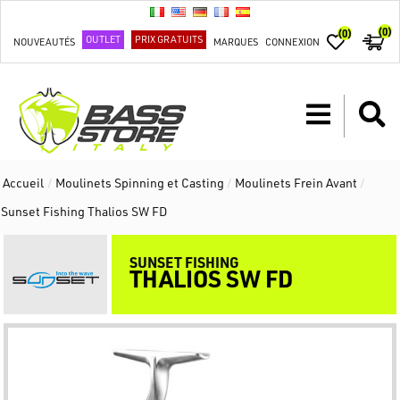
(0)
(0)
OUTLET
PRIX GRATUITS
NOUVEAUTÉS
MARQUES
CONNEXION
Accueil
/
Moulinets Spinning et Casting
/
Moulinets Frein Avant
/
Sunset Fishing Thalios SW FD
SUNSET FISHING
THALIOS SW FD