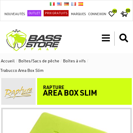
(0)
(0)
OUTLET
PRIX GRATUITS
NOUVEAUTÉS
MARQUES
CONNEXION
Accueil
/
Boîtes/Sacs de pêche
/
Boîtes à vifs
/
Trabucco Area Box Slim
RAPTURE
AREA BOX SLIM