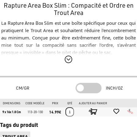
Rapture Area Box Slim : Compacité et Ordre en
Trout Area
La
Rapture Area Box Slim
est une boîte spécifique pour ceux qui
pratiquent le Trout Area et souhaitent réduire l'encombrement
au minimum. Conçue pour être extrêmement fine, cette boîte
mise tout sur la compacité sans sacrifier l'ordre, s'avérant
presque « invisible » dans le gilet de pêche ou le sac.
Design Extra-Slim
Avec une épaisseur de seulement
1.8 cm
, la version « Slim »
porte bien son nom. Elle est pensée pour se glisser facilement
dans les poches les plus étroites ou pour être empilée en
CM/GR
INCH/OZ
grandes quantités dans les caisses de compétition, optimisant
chaque millimètre d'espace disponible.
DIMENSIONS
CODE MODÈLE
PRIX
QTÉ
AJOUTER AU PANIER
Organisation Interne
14.99€
9 x 16x 1.8 Cm
113-20-130
La
Rapture Area Box Slim
offre des solutions ciblées pour la
Tags du produit
gestion des spoons :
TROUT AREA