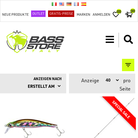
(0)
(0)
OUTLET
GRATIS-PREISE
NEUE PRODUKTE
MARKEN
ANMELDEN
ANZEIGEN NACH
Anzeige
pro
Seite