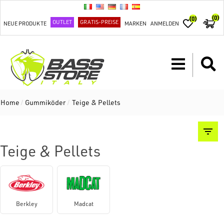
(0)
(0)
OUTLET
GRATIS-PREISE
NEUE PRODUKTE
MARKEN
ANMELDEN
Home
/
Gummiköder
/
Teige & Pellets
Teige & Pellets
Berkley
Madcat