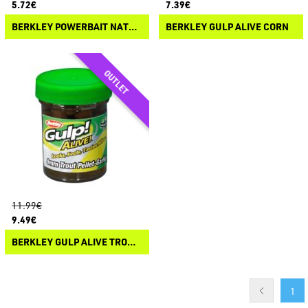
5.72€
7.39€
BERKLEY POWERBAIT NATURAL SCENT TROUT BAIT
BERKLEY GULP ALIVE CORN
11.99€
9.49€
BERKLEY GULP ALIVE TROUT PELLET
1