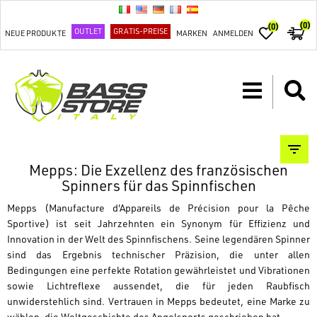
(0)
(0)
OUTLET
GRATIS-PREISE
NEUE PRODUKTE
MARKEN
ANMELDEN
Mepps: Die Exzellenz des französischen
Spinners für das Spinnfischen
Mepps
(Manufacture d'Appareils de Précision pour la Pêche
Sportive) ist seit Jahrzehnten ein Synonym für Effizienz und
Innovation in der Welt des Spinnfischens. Seine legendären Spinner
sind das Ergebnis technischer Präzision, die unter allen
Bedingungen eine perfekte Rotation gewährleistet und Vibrationen
sowie Lichtreflexe aussendet, die für jeden Raubfisch
unwiderstehlich sind. Vertrauen in Mepps bedeutet, eine Marke zu
wählen, die Weltgeschichte des Angelsports geschrieben hat.