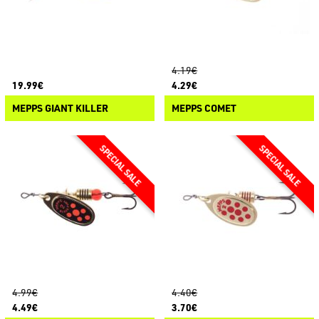
4.19€
19.99€
4.29€
MEPPS GIANT KILLER
MEPPS COMET
4.99€
4.40€
4.49€
3.70€