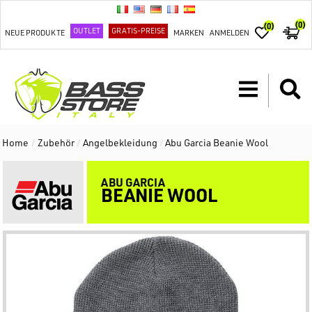
(0)
(0)
OUTLET
GRATIS-PREISE
NEUE PRODUKTE
MARKEN
ANMELDEN
Home
/
Zubehör
/
Angelbekleidung
/
Abu Garcia Beanie Wool
ABU GARCIA
BEANIE WOOL